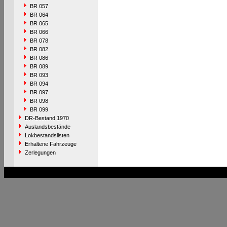
BR 057
BR 064
BR 065
BR 066
BR 078
BR 082
BR 086
BR 089
BR 093
BR 094
BR 097
BR 098
BR 099
DR-Bestand 1970
Auslandsbestände
Lokbestandslisten
Erhaltene Fahrzeuge
Zerlegungen