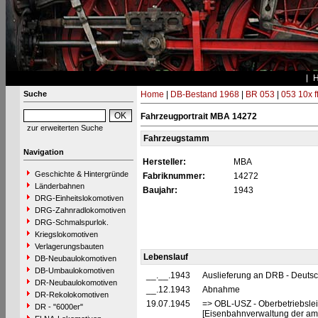
Suche
Home
|
DB-Bestand 1968
|
BR 053
|
053 10x f
Fahrzeugportrait MBA 14272
zur erweiterten Suche
Fahrzeugstamm
Navigation
Hersteller:
MBA
Geschichte & Hintergründe
Fabriknummer:
14272
Länderbahnen
Baujahr:
1943
DRG-Einheitslokomotiven
DRG-Zahnradlokomotiven
DRG-Schmalspurlok.
Kriegslokomotiven
Verlagerungsbauten
Lebenslauf
DB-Neubaulokomotiven
DB-Umbaulokomotiven
__.__.1943
Auslieferung an DRB - Deuts
DR-Neubaulokomotiven
__.12.1943
Abnahme
DR-Rekolokomotiven
19.07.1945
=> OBL-USZ - Oberbetriebslei
DR - "6000er"
[Eisenbahnverwaltung der ame