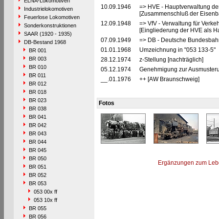
ELNA-Lokomotiven
10.09.1946
=> HVE - Hauptverwaltung de
Industrielokomotiven
[Zusammenschluß der Eisenba
Feuerlose Lokomotiven
12.09.1948
=> VfV - Verwaltung für Verke
Sonderkonstruktionen
[Eingliederung der HVE als Ha
SAAR (1920 - 1935)
07.09.1949
=> DB - Deutsche Bundesbah
DB-Bestand 1968
01.01.1968
Umzeichnung in "053 133-5"
BR 001
BR 003
28.12.1974
z-Stellung [nachträglich]
BR 010
05.12.1974
Genehmigung zur Ausmusterun
BR 011
__.01.1976
++ [AW Braunschweig]
BR 012
BR 018
BR 023
Fotos
BR 038
BR 041
BR 042
BR 043
BR 044
BR 045
BR 050
Ergänzungen zum Leb
BR 051
BR 052
BR 053
053 00x ff
053 10x ff
BR 055
BR 056