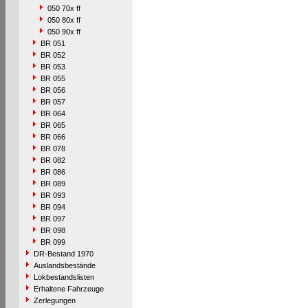
050 70x ff
050 80x ff
050 90x ff
BR 051
BR 052
BR 053
BR 055
BR 056
BR 057
BR 064
BR 065
BR 066
BR 078
BR 082
BR 086
BR 089
BR 093
BR 094
BR 097
BR 098
BR 099
DR-Bestand 1970
Auslandsbestände
Lokbestandslisten
Erhaltene Fahrzeuge
Zerlegungen