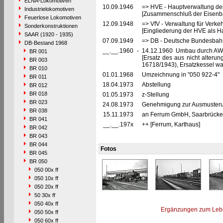
ELNA-Lokomotiven
10.09.1946
=> HVE - Hauptverwaltung de
Industrielokomotiven
[Zusammenschluß der Eisenba
Feuerlose Lokomotiven
12.09.1948
=> VfV - Verwaltung für Verke
Sonderkonstruktionen
[Eingliederung der HVE als Ha
SAAR (1920 - 1935)
07.09.1949
=> DB - Deutsche Bundesbahn
DB-Bestand 1968
__.__.1960
-
14.12.1960 Umbau durch AW 
BR 001
[Ersatz des aus nicht alteru
BR 003
16718/1943), Ersatzkessel wa
BR 010
01.01.1968
Umzeichnung in "050 922-4"
BR 011
18.04.1973
Abstellung
BR 012
BR 018
01.05.1973
z-Stellung
BR 023
24.08.1973
Genehmigung zur Ausmusterun
BR 038
15.11.1973
an Ferrum GmbH, Saarbrücken 
BR 041
__.__.197x
++ [Ferrum, Karthaus]
BR 042
BR 043
BR 044
Fotos
BR 045
BR 050
050 00x ff
050 10x ff
050 20x ff
50 30x ff
050 40x ff
Ergänzungen zum Leb
050 50x ff
050 60x ff