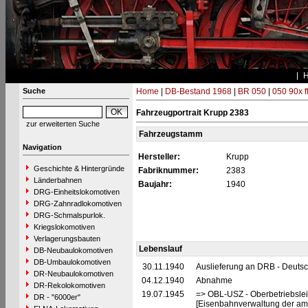
Suche
Home
|
DB-Bestand 1968
|
BR 050
|
050 90x f
Fahrzeugportrait Krupp 2383
zur erweiterten Suche
Fahrzeugstamm
Navigation
Hersteller:
Krupp
Geschichte & Hintergründe
Fabriknummer:
2383
Länderbahnen
Baujahr:
1940
DRG-Einheitslokomotiven
DRG-Zahnradlokomotiven
DRG-Schmalspurlok.
Kriegslokomotiven
Verlagerungsbauten
Lebenslauf
DB-Neubaulokomotiven
DB-Umbaulokomotiven
30.11.1940
Auslieferung an DRB - Deuts
DR-Neubaulokomotiven
04.12.1940
Abnahme
DR-Rekolokomotiven
19.07.1945
=> OBL-USZ - Oberbetriebslei
DR - "6000er"
[Eisenbahnverwaltung der ame