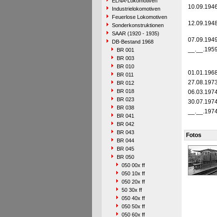
ELNA-Lokomotiven
10.09.194
Industrielokomotiven
Feuerlose Lokomotiven
12.09.194
Sonderkonstruktionen
SAAR (1920 - 1935)
07.09.194
DB-Bestand 1968
__.__.195
BR 001
BR 003
BR 010
01.01.196
BR 011
27.08.197
BR 012
BR 018
06.03.197
BR 023
30.07.197
BR 038
__.__.197
BR 041
BR 042
BR 043
Fotos
BR 044
BR 045
BR 050
050 00x ff
050 10x ff
050 20x ff
50 30x ff
050 40x ff
050 50x ff
050 60x ff