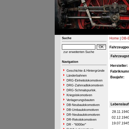
Suche
Home
|
DB-B
Fahrzeugpor
zur erweiterten Suche
Fahrzeugs
Navigation
Hersteller:
Geschichte & Hintergründe
Fabriknum
Länderbahnen
Baujahr:
DRG-Einheitslokomotiven
DRG-Zahnradlokomotiven
DRG-Schmalspurlok.
Kriegslokomotiven
Verlagerungsbauten
Lebenslauf
DB-Neubaulokomotiven
DB-Umbaulokomotiven
28.11.194
DR-Neubaulokomotiven
02.12.194
DR-Rekolokomotiven
19.07.194
DR - "6000er"