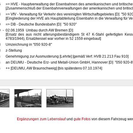
6
=> HVE - Hauptverwaltung der Eisenbahnen des amerikanischen und britische
[Zusammenschluß der Eisenbahnverwaltungen der amerikanischen und britis
8
=> VfV - Verwaltung für Verkehr des vereinigten Wirtschaftsgebietes [D] "50 92
[Eingliederung der HVE als Hauptabteilung Eisenbahn in die Verwaltung für Ve
9
=> DB - Deutsche Bundesbahn [D] "50 920"
9
-
02.06.1959 Umbau durch AW Bremen [D]
[Ersatz des aus nicht alterungsbeständigem St 47 K-Stahl gefertigten Kes
4783/1944), Ersatzkessel war vorher in 52 1559 eingebaut]
8
Umzeichnung in "050 920-8"
3
z-Stellung
4
Genehmigung zur Ausmusterung [Lehrte] [gemäß Verf. HVB 21.213 Fau 910]
4
an DEUMU - Deutsche Erz- und Metall-Union GmbH, Hannover [D] "050 920-8" 
4
++ [DEUMU, AW Braunschweig] [bis spätestens 07.10.1974]
Ergänzungen zum Lebenslauf
und
gute Fotos
von diesem Fahrzeug wer