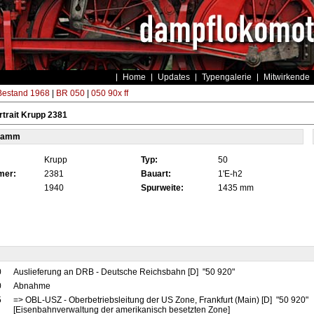
Home
Updates
Typengalerie
Mitwirkende
estand 1968
|
BR 050
|
050 90x ff
trait Krupp 2381
tamm
Krupp
Typ:
50
mer:
2381
Bauart:
1'E-h2
1940
Spurweite:
1435 mm
0
Auslieferung an DRB - Deutsche Reichsbahn [D] "50 920"
0
Abnahme
5
=> OBL-USZ - Oberbetriebsleitung der US Zone, Frankfurt (Main) [D] "50 920"
[Eisenbahnverwaltung der amerikanisch besetzten Zone]