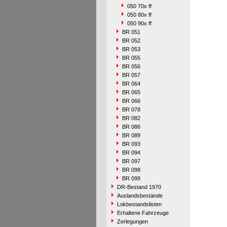
050 70x ff
050 80x ff
050 90x ff
BR 051
BR 052
BR 053
BR 055
BR 056
BR 057
BR 064
BR 065
BR 066
BR 078
BR 082
BR 086
BR 089
BR 093
BR 094
BR 097
BR 098
BR 099
DR-Bestand 1970
Auslandsbestände
Lokbestandslisten
Erhaltene Fahrzeuge
Zerlegungen