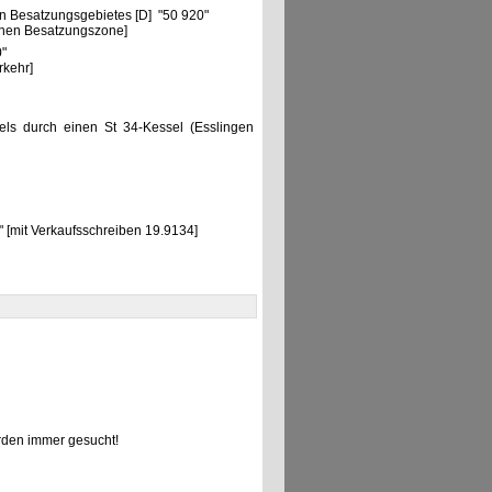
n Besatzungsgebietes [D] "50 920"
chen Besatzungszone]
0"
rkehr]
sels durch einen St 34-Kessel (Esslingen
[mit Verkaufsschreiben 19.9134]
den immer gesucht!