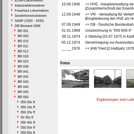
ELNA-Lokomotiven
10.09.1946
=> HVE - Hauptverwaltung de
Industrielokomotiven
[Zusammenschluß der Eisenba
Feuerlose Lokomotiven
12.09.1948
=> VfV - Verwaltung für Verke
Sonderkonstruktionen
[Eingliederung der HVE als Ha
SAAR (1920 - 1935)
07.09.1949
=> DB - Deutsche Bundesbahn
DB-Bestand 1968
01.01.1968
Umzeichnung in "050 856-4"
BR 001
BR 003
09.11.1974
z-Stellung [25.07.1975 in Kart
BR 010
05.12.1974
Genehmigung zur Ausmusterun
BR 011
__.__.1976
++ [AW Trier] [2.Halbjahr 1976
BR 012
BR 018
BR 023
Fotos
BR 038
BR 041
BR 042
BR 043
BR 044
BR 045
BR 050
Ergänzungen zum Leb
050 00x ff
050 10x ff
050 20x ff
50 30x ff
050 40x ff
050 50x ff
050 60x ff