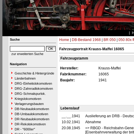
Suche
Home
|
DB-Bestand 1968
|
BR 050
|
050 80x f
Fahrzeugportrait Krauss-Maffei 16065
zur erweiterten Suche
Fahrzeugstamm
Navigation
Hersteller:
Krauss-Maffei
Geschichte & Hintergründe
Fabriknummer:
16065
Länderbahnen
Baujahr:
1941
DRG-Einheitslokomotiven
DRG-Zahnradlokomotiven
DRG-Schmalspurlok.
Kriegslokomotiven
Verlagerungsbauten
Lebenslauf
DB-Neubaulokomotiven
DB-Umbaulokomotiven
__.__.1941
Auslieferung an DRB - Deuts
DR-Neubaulokomotiven
10.02.1941
Abnahme
DR-Rekolokomotiven
20.08.1945
=> RBGD - Reichsbahn-General
DR - "6000er"
[Eisenbahnverwaltung der brit