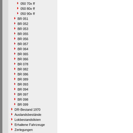
050 70x ff
050 80x ff
050 90x ff
BR 051
BR 052
BR 053
BR 055
BR 056
BR 057
BR 064
BR 065
BR 066
BR 078
BR 082
BR 086
BR 089
BR 093
BR 094
BR 097
BR 098
BR 099
DR-Bestand 1970
Auslandsbestände
Lokbestandslisten
Erhaltene Fahrzeuge
Zerlegungen