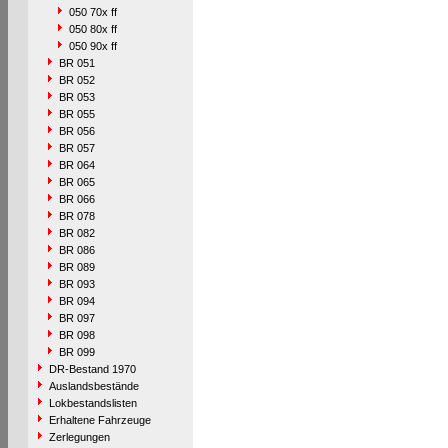
050 70x ff
050 80x ff
050 90x ff
BR 051
BR 052
BR 053
BR 055
BR 056
BR 057
BR 064
BR 065
BR 066
BR 078
BR 082
BR 086
BR 089
BR 093
BR 094
BR 097
BR 098
BR 099
DR-Bestand 1970
Auslandsbestände
Lokbestandslisten
Erhaltene Fahrzeuge
Zerlegungen