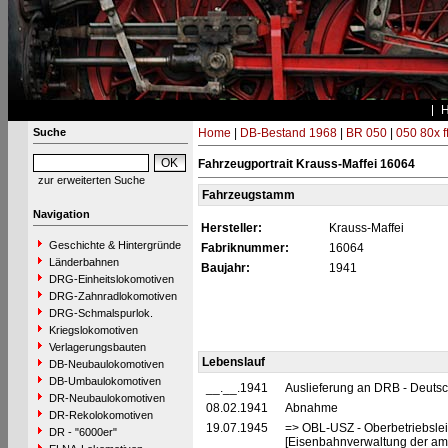
Suche
Home
|
DB-Bestand 1968
|
BR 050
|
050 80x f
Fahrzeugportrait Krauss-Maffei 16064
zur erweiterten Suche
Fahrzeugstamm
Navigation
Hersteller:
Krauss-Maffei
Geschichte & Hintergründe
Fabriknummer:
16064
Länderbahnen
Baujahr:
1941
DRG-Einheitslokomotiven
DRG-Zahnradlokomotiven
DRG-Schmalspurlok.
Kriegslokomotiven
Verlagerungsbauten
Lebenslauf
DB-Neubaulokomotiven
DB-Umbaulokomotiven
__.__.1941
Auslieferung an DRB - Deuts
DR-Neubaulokomotiven
08.02.1941
Abnahme
DR-Rekolokomotiven
19.07.1945
=> OBL-USZ - Oberbetriebslei
DR - "6000er"
[Eisenbahnverwaltung der ame