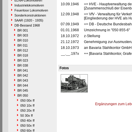
ELNA-Lokomotiven
10.09.1946
=> HVE - Hauptverwaltung de
Industrielokomotiven
[Zusammenschluß der Eisenba
Feuerlose Lokomotiven
12.09.1948
=> VfV - Verwaltung für Verke
Sonderkonstruktionen
[Eingliederung der HVE als Ha
SAAR (1920 - 1935)
07.09.1949
=> DB - Deutsche Bundesbahn
DB-Bestand 1968
01.01.1968
Umzeichnung in "050 855-6"
BR 001
BR 003
18.10.1972
z-Stellung
BR 010
21.12.1972
Genehmigung zur Ausmusterun
BR 011
18.10.1973
an Bavaria Stahlkontor GmbH 
BR 012
__.__.197x
++ [Bavaria Stahlkontor, Graf
BR 018
BR 023
BR 038
Fotos
BR 041
BR 042
BR 043
BR 044
BR 045
BR 050
050 00x ff
Ergänzungen zum Leb
050 10x ff
050 20x ff
50 30x ff
050 40x ff
050 50x ff
050 60x ff