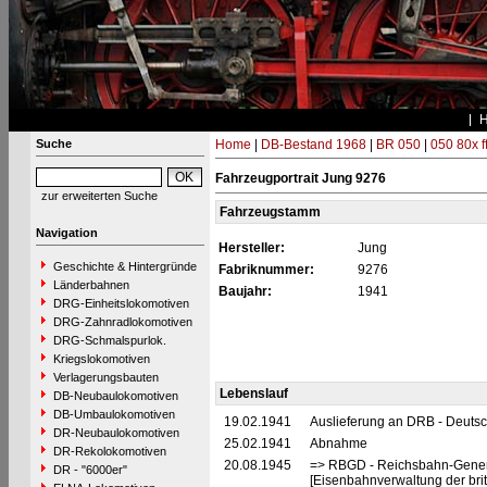
Suche
Home
|
DB-Bestand 1968
|
BR 050
|
050 80x f
Fahrzeugportrait Jung 9276
zur erweiterten Suche
Fahrzeugstamm
Navigation
Hersteller:
Jung
Geschichte & Hintergründe
Fabriknummer:
9276
Länderbahnen
Baujahr:
1941
DRG-Einheitslokomotiven
DRG-Zahnradlokomotiven
DRG-Schmalspurlok.
Kriegslokomotiven
Verlagerungsbauten
Lebenslauf
DB-Neubaulokomotiven
DB-Umbaulokomotiven
19.02.1941
Auslieferung an DRB - Deuts
DR-Neubaulokomotiven
25.02.1941
Abnahme
DR-Rekolokomotiven
20.08.1945
=> RBGD - Reichsbahn-General
DR - "6000er"
[Eisenbahnverwaltung der brit