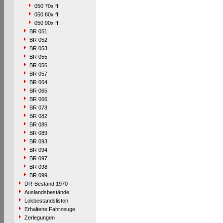
050 70x ff
050 80x ff
050 90x ff
BR 051
BR 052
BR 053
BR 055
BR 056
BR 057
BR 064
BR 065
BR 066
BR 078
BR 082
BR 086
BR 089
BR 093
BR 094
BR 097
BR 098
BR 099
DR-Bestand 1970
Auslandsbestände
Lokbestandslisten
Erhaltene Fahrzeuge
Zerlegungen