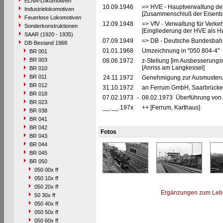
ELNA-Lokomotiven
10.09.1946
=> HVE - Hauptverwaltung de
Industrielokomotiven
[Zusammenschluß der Eisenba
Feuerlose Lokomotiven
12.09.1948
=> VfV - Verwaltung für Verke
Sonderkonstruktionen
[Eingliederung der HVE als Ha
SAAR (1920 - 1935)
07.09.1949
=> DB - Deutsche Bundesbahn
DB-Bestand 1968
01.01.1968
Umzeichnung in "050 804-4"
BR 001
BR 003
08.06.1972
z-Stellung [im Ausbesserungsw
[Anriss am Langkessel]
BR 010
BR 011
24.11.1972
Genehmigung zur Ausmusteru
BR 012
31.10.1972
an Ferrum GmbH, Saarbrücken 
BR 018
07.02.1973
-
08.02.1973 Überführung von
BR 023
__.__.197x
++ [Ferrum, Karthaus]
BR 038
BR 041
BR 042
Fotos
BR 043
BR 044
BR 045
BR 050
050 00x ff
050 10x ff
050 20x ff
Ergänzungen zum Leb
50 30x ff
050 40x ff
050 50x ff
050 60x ff