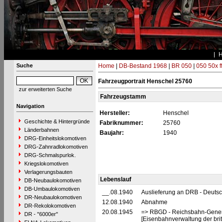
Suche
Home
|
DB-Bestand 1968
|
BR 050
|
050 50x f
Fahrzeugportrait Henschel 25760
zur erweiterten Suche
Fahrzeugstamm
Navigation
Hersteller:
Henschel
Geschichte & Hintergründe
Fabriknummer:
25760
Länderbahnen
Baujahr:
1940
DRG-Einheitslokomotiven
DRG-Zahnradlokomotiven
DRG-Schmalspurlok.
Kriegslokomotiven
Verlagerungsbauten
Lebenslauf
DB-Neubaulokomotiven
DB-Umbaulokomotiven
__.08.1940
Auslieferung an DRB - Deuts
DR-Neubaulokomotiven
12.08.1940
Abnahme
DR-Rekolokomotiven
20.08.1945
=> RBGD - Reichsbahn-General
DR - "6000er"
[Eisenbahnverwaltung der brit