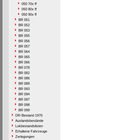
050 70x ff
050 80x ff
050 90x ff
BR 051
BR 052
BR 053
BR 055
BR 056
BR 057
BR 064
BR 065
BR 066
BR 078
BR 082
BR 086
BR 089
BR 093
BR 094
BR 097
BR 098
BR 099
DR-Bestand 1970
Auslandsbestände
Lokbestandslisten
Erhaltene Fahrzeuge
Zerlegungen