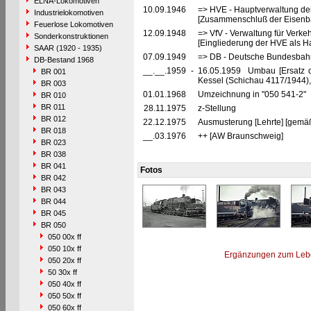
ELNA-Lokomotiven
10.09.1946
=> HVE - Hauptverwaltung de
Industrielokomotiven
[Zusammenschluß der Eisenba
Feuerlose Lokomotiven
12.09.1948
=> VfV - Verwaltung für Verke
Sonderkonstruktionen
[Eingliederung der HVE als Ha
SAAR (1920 - 1935)
07.09.1949
=> DB - Deutsche Bundesbahn
DB-Bestand 1968
__.__.1959
-
16.05.1959 Umbau [Ersatz de
BR 001
Kessel (Schichau 4117/1944),
BR 003
01.01.1968
Umzeichnung in "050 541-2"
BR 010
BR 011
28.11.1975
z-Stellung
BR 012
22.12.1975
Ausmusterung [Lehrte] [gemäß
BR 018
__.03.1976
++ [AW Braunschweig]
BR 023
BR 038
BR 041
Fotos
BR 042
BR 043
BR 044
BR 045
BR 050
050 00x ff
050 10x ff
Ergänzungen zum Leb
050 20x ff
50 30x ff
050 40x ff
050 50x ff
050 60x ff