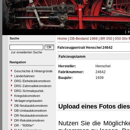
Suche
Home
|
DB-Bestand 1968
|
BR 050
|
050 00x f
Fahrzeugportrait Henschel 24642
zur erweiterten Suche
Fahrzeugstamm
Navigation
Hersteller:
Henschel
Geschichte & Hintergründe
Fabriknummer:
24642
Länderbahnen
Baujahr:
1939
DRG-Einheitslokomotiven
DRG-Zahnradlokomotiven
DRG-Schmalspurlok.
Kriegslokomotiven
Verlagerungsbauten
Upload eines Fotos die
DB-Neubaulokomotiven
DB-Umbaulokomotiven
DR-Neubaulokomotiven
DR-Rekolokomotiven
Nutzen Sie die Möglichke
DR - "6000er"