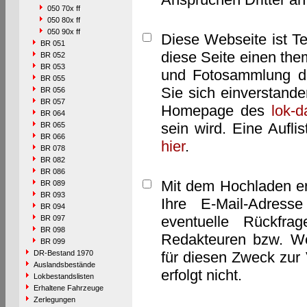
050 70x ff
050 80x ff
050 90x ff
Diese Webseite ist T
BR 051
diese Seite einen them
BR 052
BR 053
und Fotosammlung dar
BR 055
Sie sich einverstand
BR 056
BR 057
Homepage des
lok-
BR 064
sein wird. Eine Aufl
BR 065
BR 066
hier
.
BR 078
BR 082
BR 086
Mit dem Hochladen er
BR 089
BR 093
Ihre E-Mail-Adres
BR 094
eventuelle Rückfra
BR 097
BR 098
Redakteuren bzw. We
BR 099
DR-Bestand 1970
für diesen Zweck zur 
Auslandsbestände
erfolgt nicht.
Lokbestandslisten
Erhaltene Fahrzeuge
Zerlegungen