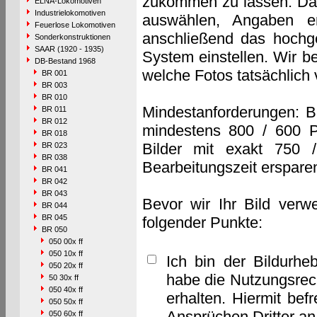
zukommen zu lassen. Das 
ELNA-Lokomotiven
Industrielokomotiven
auswählen, Angaben e
Feuerlose Lokomotiven
anschließend das hochge
Sonderkonstruktionen
SAAR (1920 - 1935)
System einstellen. Wir b
DB-Bestand 1968
welche Fotos tatsächlich
BR 001
BR 003
BR 010
Mindestanforderungen: B
BR 011
BR 012
mindestens 800 / 600 P
BR 018
Bilder mit exakt 750 
BR 023
BR 038
Bearbeitungszeit erspare
BR 041
BR 042
BR 043
Bevor wir Ihr Bild verw
BR 044
BR 045
folgender Punkte:
BR 050
050 00x ff
050 10x ff
Ich bin der Bildurhe
050 20x ff
habe die Nutzungsrec
50 30x ff
050 40x ff
erhalten. Hiermit bef
050 50x ff
Ansprüchen Dritter a
050 60x ff