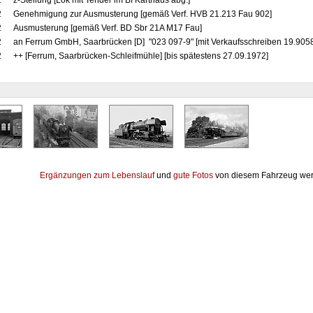
2
z-Stellung [Lok mit Tender im Bf Karthaus abg.]
2
Genehmigung zur Ausmusterung [gemäß Verf. HVB 21.213 Fau 902]
2
Ausmusterung [gemäß Verf. BD Sbr 21A M17 Fau]
2
an Ferrum GmbH, Saarbrücken [D] "023 097-9" [mit Verkaufsschreiben 19.9058
2
++ [Ferrum, Saarbrücken-Schleifmühle] [bis spätestens 27.09.1972]
Ergänzungen zum Lebenslauf
und
gute Fotos
von diesem Fahrzeug wer