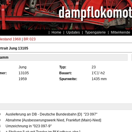
Home
Updates
Typengalerie
Mitwirkende
estand 1968
|
BR 023
trait Jung 13105
tamm
Jung
Typ:
23
mer:
13105
Bauart:
1'C1'-h2
1959
Spurweite:
1435 mm
9
Auslieferung an DB - Deutsche Bundesbahn [D] "23 097"
9
Abnahme [Ausbesserungswerk Nied, Frankfurt (Main)-Nied]
8
Umzeichnung in "023 097-9"