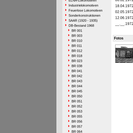
06.02.197
ELNA-Lokomotiven
Industrielokomotiven
18.04.197
Feuerlose Lokomotiven
02.05.197
Sonderkonstruktionen
12.06.197
SAAR (1920 - 1935)
__.__.197
DB-Bestand 1968
BR 001
BR 003
Fotos
BR 010
BR 011
BR 012
BR 018
BR 023
BR 038
BR 041
BR 042
BR 043
BR 044
BR 045
BR 050
BR 051
BR 052
BR 053
BR 055
BR 056
BR 057
BR 064