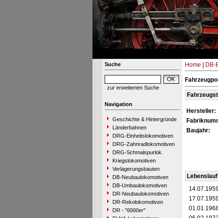
Suche
Home
|
DB-B
Fahrzeugpor
zur erweiterten Suche
Fahrzeugs
Navigation
Hersteller:
Geschichte & Hintergründe
Fabriknum
Länderbahnen
Baujahr:
DRG-Einheitslokomotiven
DRG-Zahnradlokomotiven
DRG-Schmalspurlok.
Kriegslokomotiven
Verlagerungsbauten
Lebenslauf
DB-Neubaulokomotiven
DB-Umbaulokomotiven
14.07.195
DR-Neubaulokomotiven
17.07.195
DR-Rekolokomotiven
01.01.196
DR - "6000er"