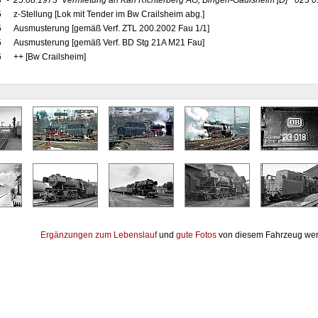
3
-
25.08.1973
Vermietung an Karl Richterberg AG, Bingen-Gaulsheim
[D]
"023 0
5
z-Stellung [Lok mit Tender im Bw Crailsheim abg.]
5
Ausmusterung [gemäß Verf. ZTL 200.2002 Fau 1/1]
5
Ausmusterung [gemäß Verf. BD Stg 21A M21 Fau]
6
++ [Bw Crailsheim]
Ergänzungen zum Lebenslauf
und
gute Fotos
von diesem Fahrzeug wer