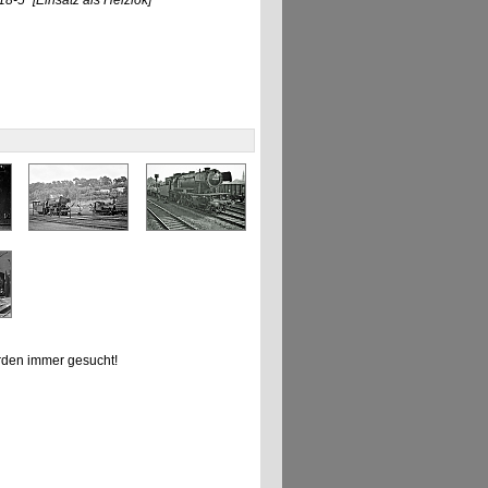
18-5"
[Einsatz als Heizlok]
den immer gesucht!