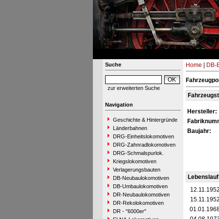
Suche
Home
|
DB-B
Fahrzeugpor
zur erweiterten Suche
Fahrzeugs
Navigation
Hersteller:
Geschichte & Hintergründe
Fabriknum
Länderbahnen
Baujahr:
DRG-Einheitslokomotiven
DRG-Zahnradlokomotiven
DRG-Schmalspurlok.
Kriegslokomotiven
Verlagerungsbauten
Lebenslauf
DB-Neubaulokomotiven
DB-Umbaulokomotiven
12.11.195
DR-Neubaulokomotiven
15.11.195
DR-Rekolokomotiven
01.01.196
DR - "6000er"