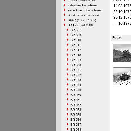
04.08.197
ELNA-Lokomotiven
Industrielokomotiven
14.08.197
Feuerlose Lokomotiven
22.10.197
Sonderkonstruktionen
30.12.197
SAAR (1920 - 1935)
__.10.197
DB-Bestand 1968
BR 001
BR 003
Fotos
BR 010
BR 011
BR 012
BR 018
BR 023
BR 038
BR 041
BR 042
BR 043
BR 044
BR 045
BR 050
BR 051
BR 052
BR 053
BR 055
BR 056
BR 057
BR 064