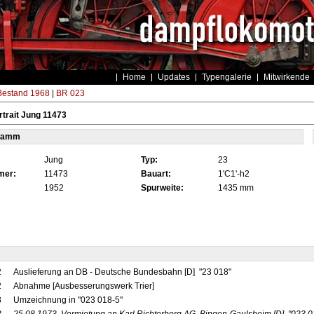
Home
Updates
Typengalerie
Mitwirkende
estand 1968
|
BR 023
trait Jung 11473
tamm
Jung
Typ:
23
mer:
11473
Bauart:
1'C1'-h2
1952
Spurweite:
1435 mm
2
Auslieferung an DB - Deutsche Bundesbahn [D] "23 018"
2
Abnahme [Ausbesserungswerk Trier]
8
Umzeichnung in "023 018-5"