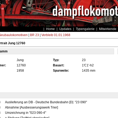
Home
Updates
Typengalerie
Mitwirkende
eubaulokomotiven
|
BR 23
|
Verbleib 01.01.1968
trait Jung 12760
tamm
Jung
Typ:
23
mer:
12760
Bauart:
1'C1'-h2
1958
Spurweite:
1435 mm
8
Auslieferung an DB - Deutsche Bundesbahn [D] "23 090"
8
Abnahme [Ausbesserungswerk Trier]
8
Umzeichnung in "023 090-4"