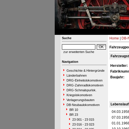
Suche
Home
|
DB-N
Fahrzeugpor
zur erweiterten Suche
Fahrzeugs
Navigation
Hersteller:
Geschichte & Hintergründe
Fabriknum
Länderbahnen
Baujahr:
DRG-Einheitslokomotiven
DRG-Zahnradlokomotiven
DRG-Schmalspurlok.
Kriegslokomotiven
Verlagerungsbauten
Lebenslauf
DB-Neubaulokomotiven
BR 10
04.03.195
BR 23
07.03.195
23 001 - 23 015
01.01.196
23 016 - 23 023