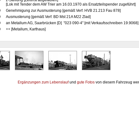
9
z-Stellung [Zeitfrist abgelaufen]
[Lok mit Tender dem AW Trier am 16.03.1970 als Ersatzteilspender zugeführt]
0
Genehmigung zur Ausmusterung [gemäß Verf. HVB 21.213 Fau 878]
0
Ausmusterung [gemäß Verf. BD Mst 21A M22 Zlad]
0
an Metallum AG, Saarbrücken [D] "023 090-4" [mit Verkaufsschreiben 19.9068]
0
++ [Metallum, Karthaus]
Ergänzungen zum Lebenslauf
und
gute Fotos
von diesem Fahrzeug wer