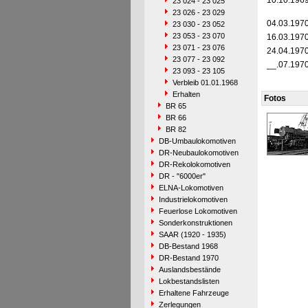
10.10.196
23 024 - 23 025
23 026 - 23 029
04.03.197
23 030 - 23 052
23 053 - 23 070
16.03.197
23 071 - 23 076
24.04.197
23 077 - 23 092
__.07.197
23 093 - 23 105
Verbleib 01.01.1968
Erhalten
Fotos
BR 65
BR 66
BR 82
DB-Umbaulokomotiven
DR-Neubaulokomotiven
DR-Rekolokomotiven
DR - "6000er"
ELNA-Lokomotiven
Industrielokomotiven
Feuerlose Lokomotiven
Sonderkonstruktionen
SAAR (1920 - 1935)
DB-Bestand 1968
DR-Bestand 1970
Auslandsbestände
Lokbestandslisten
Erhaltene Fahrzeuge
Zerlegungen