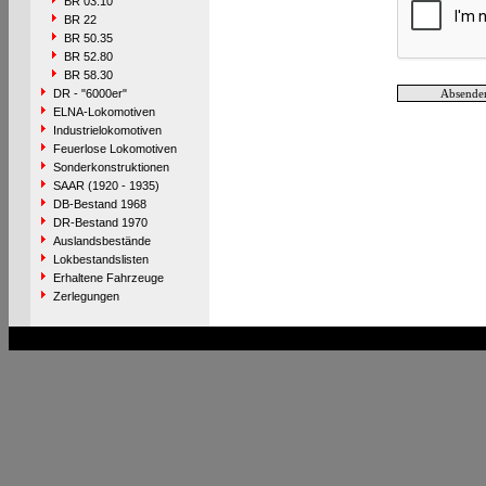
BR 03.10
BR 22
BR 50.35
BR 52.80
BR 58.30
DR - "6000er"
ELNA-Lokomotiven
Industrielokomotiven
Feuerlose Lokomotiven
Sonderkonstruktionen
SAAR (1920 - 1935)
DB-Bestand 1968
DR-Bestand 1970
Auslandsbestände
Lokbestandslisten
Erhaltene Fahrzeuge
Zerlegungen