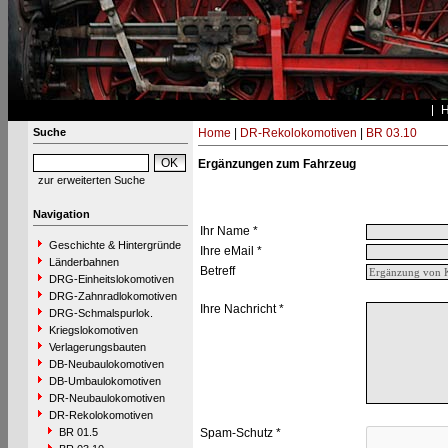
Suche
Home
|
DR-Rekolokomotiven
|
BR 03.10
Ergänzungen zum Fahrzeug
zur erweiterten Suche
Navigation
Ihr Name *
Geschichte & Hintergründe
Ihre eMail *
Länderbahnen
Betreff
DRG-Einheitslokomotiven
DRG-Zahnradlokomotiven
Ihre Nachricht *
DRG-Schmalspurlok.
Kriegslokomotiven
Verlagerungsbauten
DB-Neubaulokomotiven
DB-Umbaulokomotiven
DR-Neubaulokomotiven
DR-Rekolokomotiven
BR 01.5
Spam-Schutz *