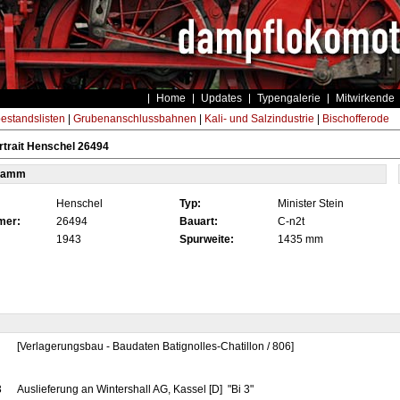
Home
Updates
Typengalerie
Mitwirkende
estandslisten
|
Grubenanschlussbahnen
|
Kali- und Salzindustrie
|
Bischofferode
trait Henschel 26494
tamm
Henschel
Typ:
Minister Stein
mer:
26494
Bauart:
C-n2t
1943
Spurweite:
1435 mm
[Verlagerungsbau - Baudaten Batignolles-Chatillon / 806]
3
Auslieferung an Wintershall AG, Kassel [D] "Bi 3"