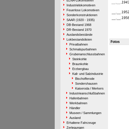
ELNA-Lokomotiven
__.__.194
Industrielokomotiven
Feuerlose Lokomotiven
__.__.195
Sonderkonstruktionen
__.__.195
SAAR (1920 - 1935)
DB-Bestand 1968
DR-Bestand 1970
Auslandsbestände
Lokbestandslisten
Fotos
Privatbahnen
Schmalspurbahnen
Grubenanschlussbahnen
Steinkohle
Braunkohle
Erzbergbau
Kali- und Salzindustrie
Bischofferode
Sondershausen
Kaiseroda / Merkers
Industrieanschlußbahnen
Hafenbahnen
Werkbahnen
Händler
Museen / Sammlungen
Ausland
Erhaltene Fahrzeuge
Zerlegungen