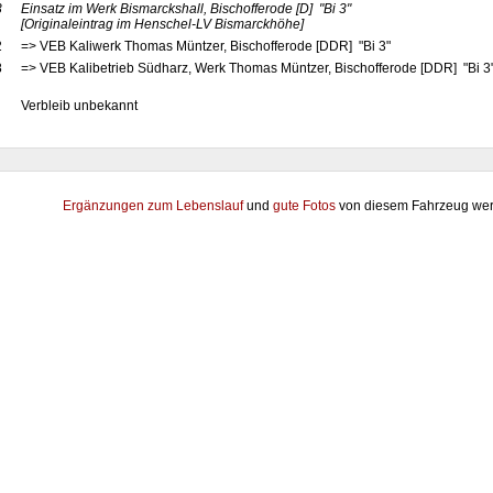
3
Einsatz im Werk Bismarckshall, Bischofferode
[D]
"Bi 3"
[Originaleintrag im Henschel-LV Bismarckhöhe]
2
=> VEB Kaliwerk Thomas Müntzer, Bischofferode [DDR] "Bi 3"
8
=> VEB Kalibetrieb Südharz, Werk Thomas Müntzer, Bischofferode [DDR] "Bi 3
Verbleib unbekannt
Ergänzungen zum Lebenslauf
und
gute Fotos
von diesem Fahrzeug wer