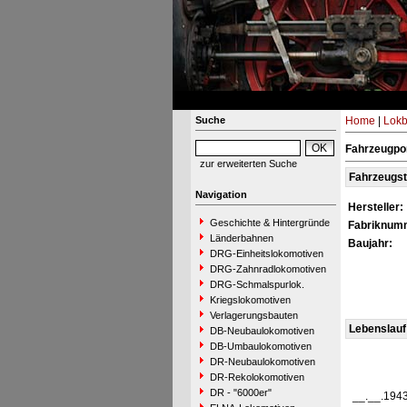
Suche
Home
|
Lokb
Fahrzeugpor
zur erweiterten Suche
Fahrzeugs
Navigation
Hersteller:
Geschichte & Hintergründe
Fabriknum
Länderbahnen
Baujahr:
DRG-Einheitslokomotiven
DRG-Zahnradlokomotiven
DRG-Schmalspurlok.
Kriegslokomotiven
Verlagerungsbauten
Lebenslauf
DB-Neubaulokomotiven
DB-Umbaulokomotiven
DR-Neubaulokomotiven
DR-Rekolokomotiven
DR - "6000er"
__.__.194