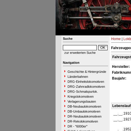
Suche
Home
|
Lokb
Fahrzeugpor
zur erweiterten Suche
Fahrzeugs
Navigation
Hersteller:
Geschichte & Hintergründe
Fabriknum
Länderbahnen
Baujahr:
DRG-Einheitslokomotiven
DRG-Zahnradlokomotiven
DRG-Schmalspurlok.
Kriegslokomotiven
Verlagerungsbauten
Lebenslauf
DB-Neubaulokomotiven
DB-Umbaulokomotiven
__.__.191
DR-Neubaulokomotiven
__.__.192
DR-Rekolokomotiven
DR - "6000er"
__.__.195