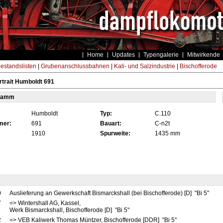
Home
Updates
Typengalerie
Mitwirkende
estandslisten
|
Grubenanschlussbahnen
|
Kali- und Salzindustrie
|
Bischofferode
trait Humboldt 691
tamm
Humboldt
Typ:
C.110
mer:
691
Bauart:
C-n2t
1910
Spurweite:
1435 mm
0
Auslieferung an Gewerkschaft Bismarckshall (bei Bischofferode) [D] "Bi 5"
7
=> Wintershall AG, Kassel,
Werk Bismarckshall, Bischofferode [D] "Bi 5"
2
=> VEB Kaliwerk Thomas Müntzer, Bischofferode [DDR] "Bi 5"