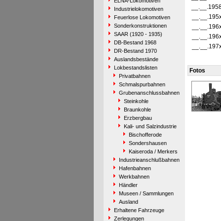
ELNA-Lokomotiven
__.__.195
Industrielokomotiven
__.__.195
Feuerlose Lokomotiven
Sonderkonstruktionen
__.__.196
SAAR (1920 - 1935)
__.__.196
DB-Bestand 1968
__.__.197
DR-Bestand 1970
Auslandsbestände
Lokbestandslisten
Fotos
Privatbahnen
Schmalspurbahnen
Grubenanschlussbahnen
Steinkohle
Braunkohle
Erzbergbau
Kali- und Salzindustrie
Bischofferode
Sondershausen
Kaiseroda / Merkers
Industrieanschlußbahnen
Hafenbahnen
Werkbahnen
Händler
Museen / Sammlungen
Ausland
Erhaltene Fahrzeuge
Zerlegungen