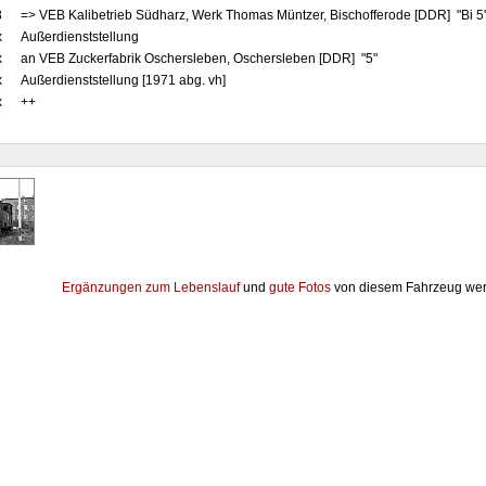
8
=> VEB Kalibetrieb Südharz, Werk Thomas Müntzer, Bischofferode [DDR] "Bi 5
x
Außerdienststellung
x
an VEB Zuckerfabrik Oschersleben, Oschersleben [DDR] "5"
x
Außerdienststellung [1971 abg. vh]
x
++
Ergänzungen zum Lebenslauf
und
gute Fotos
von diesem Fahrzeug wer