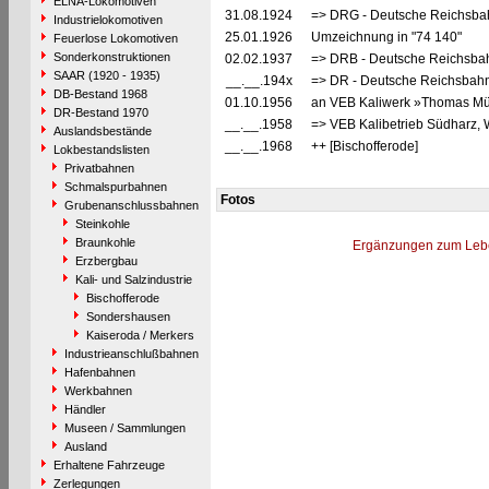
ELNA-Lokomotiven
31.08.1924
=> DRG - Deutsche Reichsbah
Industrielokomotiven
25.01.1926
Umzeichnung in "74 140"
Feuerlose Lokomotiven
Sonderkonstruktionen
02.02.1937
=> DRB - Deutsche Reichsbah
SAAR (1920 - 1935)
__.__.194x
=> DR - Deutsche Reichsbahn
DB-Bestand 1968
01.10.1956
an VEB Kaliwerk »Thomas Mün
DR-Bestand 1970
__.__.1958
=> VEB Kalibetrieb Südharz, 
Auslandsbestände
__.__.1968
++ [Bischofferode]
Lokbestandslisten
Privatbahnen
Schmalspurbahnen
Fotos
Grubenanschlussbahnen
Steinkohle
Braunkohle
Ergänzungen zum Leb
Erzbergbau
Kali- und Salzindustrie
Bischofferode
Sondershausen
Kaiseroda / Merkers
Industrieanschlußbahnen
Hafenbahnen
Werkbahnen
Händler
Museen / Sammlungen
Ausland
Erhaltene Fahrzeuge
Zerlegungen