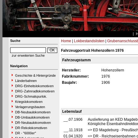
Suche
Home
|
Lokbestandslisten
|
Grubenanschluss
Fahrzeugportrait Hohenzollern 1976
zur erweiterten Suche
Fahrzeugstamm
Navigation
Hersteller:
Hohenzollern
Geschichte & Hintergründe
Fabriknummer:
1976
Länderbahnen
Baujahr:
1906
DRG-Einheitslokomotiven
DRG-Zahnradlokomotiven
DRG-Schmalspurlok.
Kriegslokomotiven
Verlagerungsbauten
Lebenslauf
DB-Neubaulokomotiven
DB-Umbaulokomotiven
__.07.1906
Auslieferung an KED Magdebu
DR-Neubaulokomotiven
Königliche Eisenbahndirekti
DR-Rekolokomotiven
__.11.1918
=> ED Magdeburg - Preußisch
DR - "6000er"
01.04.1920
=> DR - Reichseisenbahnen 