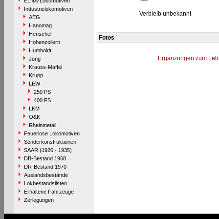
ELNA-Lokomotiven
Industrielokomotiven
Verbleib unbekannt
AEG
Hanomag
Henschel
Fotos
Hohenzollern
Humboldt
Ergänzungen zum Leb
Jung
Krauss-Maffei
Krupp
LEW
250 PS
400 PS
LKM
O&K
Rheinmetall
Feuerlose Lokomotiven
Sonderkonstruktionen
SAAR (1920 - 1935)
DB-Bestand 1968
DR-Bestand 1970
Auslandsbestände
Lokbestandslisten
Erhaltene Fahrzeuge
Zerlegungen