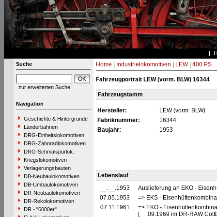
Suche
Home
|
Industrielokomotiven
|
LEW
|
400 PS
Fahrzeugportrait LEW (vorm. BLW) 16344
zur erweiterten Suche
Fahrzeugstamm
Navigation
Hersteller:
LEW (vorm. BLW)
Geschichte & Hintergründe
Fabriknummer:
16344
Länderbahnen
Baujahr:
1953
DRG-Einheitslokomotiven
DRG-Zahnradlokomotiven
DRG-Schmalspurlok.
Kriegslokomotiven
Verlagerungsbauten
Lebenslauf
DB-Neubaulokomotiven
DB-Umbaulokomotiven
__.__.1953
Auslieferung an EKO - Eisenh
DR-Neubaulokomotiven
07.05.1953
=> EKS - Eisenhüttenkombinat 
DR-Rekolokomotiven
07.11.1961
=> EKO - Eisenhüttenkombinat
DR - "6000er"
[__.09.1969 im DR-RAW Cottb