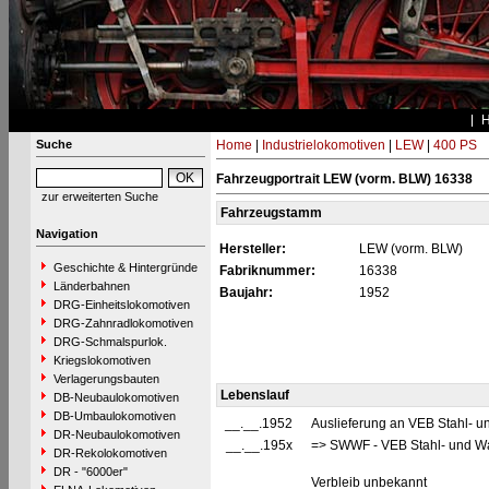
Suche
Home
|
Industrielokomotiven
|
LEW
|
400 PS
Fahrzeugportrait LEW (vorm. BLW) 16338
zur erweiterten Suche
Fahrzeugstamm
Navigation
Hersteller:
LEW (vorm. BLW)
Geschichte & Hintergründe
Fabriknummer:
16338
Länderbahnen
Baujahr:
1952
DRG-Einheitslokomotiven
DRG-Zahnradlokomotiven
DRG-Schmalspurlok.
Kriegslokomotiven
Verlagerungsbauten
Lebenslauf
DB-Neubaulokomotiven
DB-Umbaulokomotiven
__.__.1952
Auslieferung an VEB Stahl- u
DR-Neubaulokomotiven
__.__.195x
=> SWWF - VEB Stahl- und Wa
DR-Rekolokomotiven
DR - "6000er"
Verbleib unbekannt