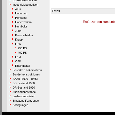
ELNA-Lokomotiven
Industrielokomotiven
AEG
Fotos
Hanomag
Henschel
Ergänzungen zum Leb
Hohenzollern
Humboldt
Jung
Krauss-Maffei
Krupp
LEW
250 PS
400 PS
LKM
O&K
Rheinmetall
Feuerlose Lokomotiven
Sonderkonstruktionen
SAAR (1920 - 1935)
DB-Bestand 1968
DR-Bestand 1970
Auslandsbestände
Lokbestandslisten
Erhaltene Fahrzeuge
Zerlegungen