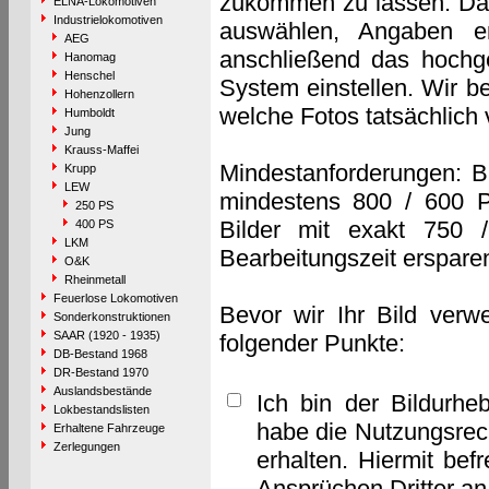
zukommen zu lassen. Das 
ELNA-Lokomotiven
Industrielokomotiven
auswählen, Angaben e
AEG
anschließend das hochge
Hanomag
Henschel
System einstellen. Wir b
Hohenzollern
welche Fotos tatsächlich
Humboldt
Jung
Krauss-Maffei
Mindestanforderungen: B
Krupp
LEW
mindestens 800 / 600 P
250 PS
Bilder mit exakt 750 
400 PS
LKM
Bearbeitungszeit erspare
O&K
Rheinmetall
Feuerlose Lokomotiven
Bevor wir Ihr Bild verw
Sonderkonstruktionen
SAAR (1920 - 1935)
folgender Punkte:
DB-Bestand 1968
DR-Bestand 1970
Auslandsbestände
Ich bin der Bildurhe
Lokbestandslisten
habe die Nutzungsrec
Erhaltene Fahrzeuge
Zerlegungen
erhalten. Hiermit bef
Ansprüchen Dritter a