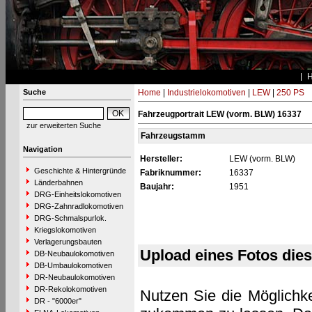
Suche
Home
|
Industrielokomotiven
|
LEW
|
250 PS
Fahrzeugportrait LEW (vorm. BLW) 16337
zur erweiterten Suche
Fahrzeugstamm
Navigation
Hersteller:
LEW (vorm. BLW)
Geschichte & Hintergründe
Fabriknummer:
16337
Länderbahnen
Baujahr:
1951
DRG-Einheitslokomotiven
DRG-Zahnradlokomotiven
DRG-Schmalspurlok.
Kriegslokomotiven
Verlagerungsbauten
Upload eines Fotos die
DB-Neubaulokomotiven
DB-Umbaulokomotiven
DR-Neubaulokomotiven
DR-Rekolokomotiven
Nutzen Sie die Möglichke
DR - "6000er"