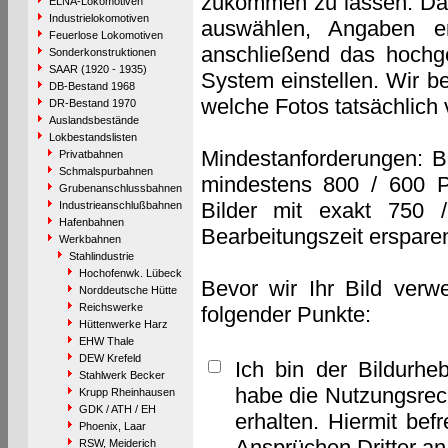
zukommen zu lassen. Das 
ELNA-Lokomotiven
Industrielokomotiven
auswählen, Angaben e
Feuerlose Lokomotiven
anschließend das hochge
Sonderkonstruktionen
SAAR (1920 - 1935)
System einstellen. Wir b
DB-Bestand 1968
welche Fotos tatsächlich
DR-Bestand 1970
Auslandsbestände
Lokbestandslisten
Mindestanforderungen: B
Privatbahnen
Schmalspurbahnen
mindestens 800 / 600 P
Grubenanschlussbahnen
Bilder mit exakt 750 
Industrieanschlußbahnen
Hafenbahnen
Bearbeitungszeit erspare
Werkbahnen
Stahlindustrie
Hochofenwk. Lübeck
Bevor wir Ihr Bild verw
Norddeutsche Hütte
Reichswerke
folgender Punkte:
Hüttenwerke Harz
EHW Thale
DEW Krefeld
Ich bin der Bildurhe
Stahlwerk Becker
habe die Nutzungsrec
Krupp Rheinhausen
GDK / ATH / EH
erhalten. Hiermit bef
Phoenix, Laar
Ansprüchen Dritter a
RSW, Meiderich