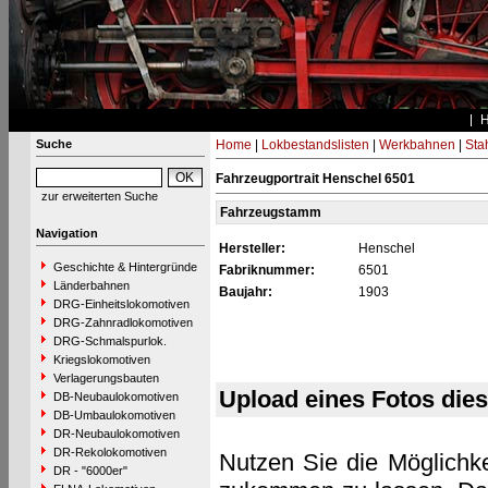
Suche
Home
|
Lokbestandslisten
|
Werkbahnen
|
Stah
Fahrzeugportrait Henschel 6501
zur erweiterten Suche
Fahrzeugstamm
Navigation
Hersteller:
Henschel
Geschichte & Hintergründe
Fabriknummer:
6501
Länderbahnen
Baujahr:
1903
DRG-Einheitslokomotiven
DRG-Zahnradlokomotiven
DRG-Schmalspurlok.
Kriegslokomotiven
Verlagerungsbauten
Upload eines Fotos die
DB-Neubaulokomotiven
DB-Umbaulokomotiven
DR-Neubaulokomotiven
DR-Rekolokomotiven
Nutzen Sie die Möglichke
DR - "6000er"