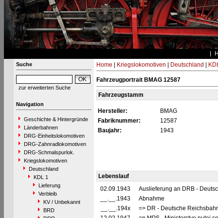
Suche
Home
|
Kriegslokomotiven
|
Deutschland
|
KDL
Fahrzeugportrait BMAG 12587
zur erweiterten Suche
Fahrzeugstamm
Navigation
Hersteller:
BMAG
Geschichte & Hintergründe
Fabriknummer:
12587
Länderbahnen
Baujahr:
1943
DRG-Einheitslokomotiven
DRG-Zahnradlokomotiven
DRG-Schmalspurlok.
Kriegslokomotiven
Deutschland
Lebenslauf
KDL 1
Lieferung
02.09.1943
Auslieferung an DRB - Deuts
Verbleib
__.__.1943
Abnahme
KV / Unbekannt
__.__.194x
=> DR - Deutsche Reichsbahn 
BRD