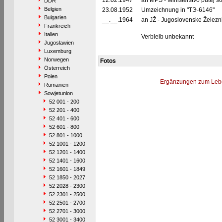
12.02.1947
an MPS - Ministerstvo putej 
DDR
Belgien
23.08.1952
Umzeichnung in "TЭ-6146"
Bulgarien
__.__.1964
an JŽ - Jugoslovenske Železn
Frankreich
Italien
Verbleib unbekannt
Jugoslawien
Luxemburg
Norwegen
Fotos
Österreich
Polen
Ergänzungen zum Leb
Rumänien
Sowjetunion
52 001 - 200
52 201 - 400
52 401 - 600
52 601 - 800
52 801 - 1000
52 1001 - 1200
52 1201 - 1400
52 1401 - 1600
52 1601 - 1849
52 1850 - 2027
52 2028 - 2300
52 2301 - 2500
52 2501 - 2700
52 2701 - 3000
52 3001 - 3400