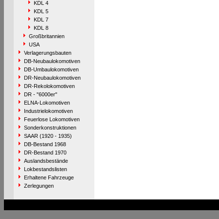
KDL 4
KDL 5
KDL 7
KDL 8
Großbritannien
USA
Verlagerungsbauten
DB-Neubaulokomotiven
DB-Umbaulokomotiven
DR-Neubaulokomotiven
DR-Rekolokomotiven
DR - "6000er"
ELNA-Lokomotiven
Industrielokomotiven
Feuerlose Lokomotiven
Sonderkonstruktionen
SAAR (1920 - 1935)
DB-Bestand 1968
DR-Bestand 1970
Auslandsbestände
Lokbestandslisten
Erhaltene Fahrzeuge
Zerlegungen