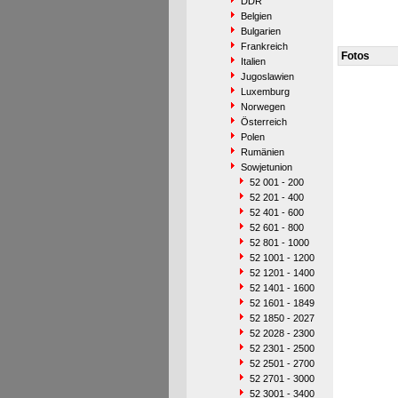
DDR
Belgien
Bulgarien
Frankreich
Fotos
Italien
Jugoslawien
Luxemburg
Norwegen
Österreich
Polen
Rumänien
Sowjetunion
52 001 - 200
52 201 - 400
52 401 - 600
52 601 - 800
52 801 - 1000
52 1001 - 1200
52 1201 - 1400
52 1401 - 1600
52 1601 - 1849
52 1850 - 2027
52 2028 - 2300
52 2301 - 2500
52 2501 - 2700
52 2701 - 3000
52 3001 - 3400