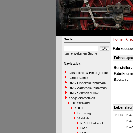
Suche
Home
|
Krie
Fahrzeugpo
zur erweiterten Suche
Fahrzeugs
Navigation
Hersteller:
Geschichte & Hintergründe
Fabriknum
Länderbahnen
Baujahr:
DRG-Einheitslokomotiven
DRG-Zahnradlokomotiven
DRG-Schmalspurlok.
Kriegslokomotiven
Deutschland
Lebenslauf
KDL 1
Lieferung
31.08.194
Verbleib
__.__.194
KV / Unbekannt
__.__.194
BRD