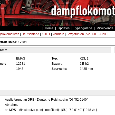
Home
Updates
Typengalerie
Mitwirkende
gslokomotiven
|
Deutschland
|
KDL 1
|
Verbleib
|
Sowjetunion
|
52 6001 - 6200
rtrait BMAG 12581
tamm
BMAG
Typ:
KDL 1
mer:
12581
Bauart:
1'E-h2
1943
Spurweite:
1435 mm
3
Auslieferung an DRB - Deutsche Reichsbahn [D] "52 6140"
3
Abnahme
5
an MPS - Ministerstvo putej soobščenija [SU] "52 6140" [1948 vh.]