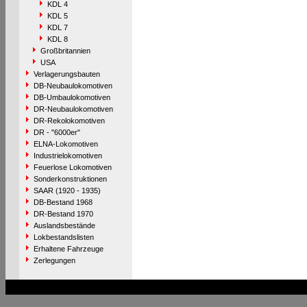
KDL 4
KDL 5
KDL 7
KDL 8
Großbritannien
USA
Verlagerungsbauten
DB-Neubaulokomotiven
DB-Umbaulokomotiven
DR-Neubaulokomotiven
DR-Rekolokomotiven
DR - "6000er"
ELNA-Lokomotiven
Industrielokomotiven
Feuerlose Lokomotiven
Sonderkonstruktionen
SAAR (1920 - 1935)
DB-Bestand 1968
DR-Bestand 1970
Auslandsbestände
Lokbestandslisten
Erhaltene Fahrzeuge
Zerlegungen