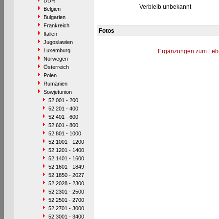
DDR
Verbleib unbekannt
Belgien
Bulgarien
Frankreich
Fotos
Italien
Jugoslawien
Luxemburg
Ergänzungen zum Leb
Norwegen
Österreich
Polen
Rumänien
Sowjetunion
52 001 - 200
52 201 - 400
52 401 - 600
52 601 - 800
52 801 - 1000
52 1001 - 1200
52 1201 - 1400
52 1401 - 1600
52 1601 - 1849
52 1850 - 2027
52 2028 - 2300
52 2301 - 2500
52 2501 - 2700
52 2701 - 3000
52 3001 - 3400