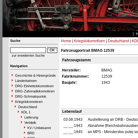
Suche
Home
|
Kriegslokomotiven
|
Deutschland
|
KDL
Fahrzeugportrait BMAG 12539
zur erweiterten Suche
Fahrzeugstamm
Navigation
Hersteller:
BMAG
Geschichte & Hintergründe
Fabriknummer:
12539
Länderbahnen
Baujahr:
1943
DRG-Einheitslokomotiven
DRG-Zahnradlokomotiven
DRG-Schmalspurlok.
Kriegslokomotiven
Deutschland
Lebenslauf
KDL 1
Lieferung
03.08.1943
Auslieferung an DRB - Deuts
Verbleib
__.__.1943
Abnahme [Reichsbahnausbes
KV / Unbekannt
__.__.1945
an MPS - Ministerstvo putej 
BRD