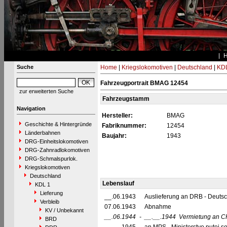
Suche
Home
|
Kriegslokomotiven
|
Deutschland
|
KDL
Fahrzeugportrait BMAG 12454
zur erweiterten Suche
Fahrzeugstamm
Navigation
Hersteller:
BMAG
Geschichte & Hintergründe
Fabriknummer:
12454
Länderbahnen
Baujahr:
1943
DRG-Einheitslokomotiven
DRG-Zahnradlokomotiven
DRG-Schmalspurlok.
Kriegslokomotiven
Deutschland
Lebenslauf
KDL 1
Lieferung
__.06.1943
Auslieferung an DRB - Deuts
Verbleib
07.06.1943
Abnahme
KV / Unbekannt
__.06.1944
-
__.__.1944
Vermietung an C
BRD