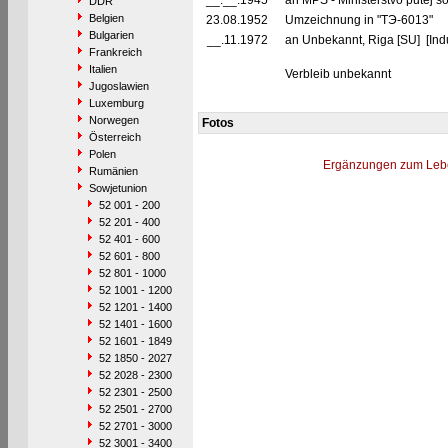
__.__.1945
an MPS - Ministerstvo putej 
DDR
Belgien
23.08.1952
Umzeichnung in "TЭ-6013"
Bulgarien
__.11.1972
an Unbekannt, Riga [SU] [Indu
Frankreich
Italien
Verbleib unbekannt
Jugoslawien
Luxemburg
Norwegen
Fotos
Österreich
Polen
Ergänzungen zum Leb
Rumänien
Sowjetunion
52 001 - 200
52 201 - 400
52 401 - 600
52 601 - 800
52 801 - 1000
52 1001 - 1200
52 1201 - 1400
52 1401 - 1600
52 1601 - 1849
52 1850 - 2027
52 2028 - 2300
52 2301 - 2500
52 2501 - 2700
52 2701 - 3000
52 3001 - 3400