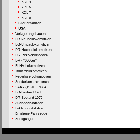
KDL 4
KDL 5
KDL 7
KDL 8
Großbritannien
USA
Verlagerungsbauten
DB-Neubaulokomotiven
DB-Umbaulokomotiven
DR-Neubaulokomotiven
DR-Rekolokomotiven
DR - "6000er"
ELNA-Lokomotiven
Industrielokomotiven
Feuerlose Lokomotiven
Sonderkonstruktionen
SAAR (1920 - 1935)
DB-Bestand 1968
DR-Bestand 1970
Auslandsbestände
Lokbestandslisten
Erhaltene Fahrzeuge
Zerlegungen