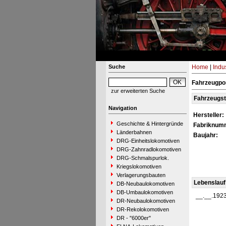
Suche
Home
|
Indu
Fahrzeugpor
zur erweiterten Suche
Fahrzeugs
Navigation
Hersteller:
Geschichte & Hintergründe
Fabriknum
Länderbahnen
Baujahr:
DRG-Einheitslokomotiven
DRG-Zahnradlokomotiven
DRG-Schmalspurlok.
Kriegslokomotiven
Verlagerungsbauten
Lebenslauf
DB-Neubaulokomotiven
DB-Umbaulokomotiven
__.__.192
DR-Neubaulokomotiven
DR-Rekolokomotiven
DR - "6000er"