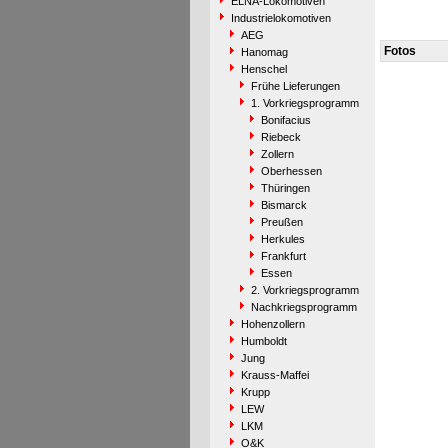
ELNA-Lokomotiven
Industrielokomotiven
AEG
Fotos
Hanomag
Henschel
Frühe Lieferungen
1. Vorkriegsprogramm
Bonifacius
Riebeck
Zollern
Oberhessen
Thüringen
Bismarck
Preußen
Herkules
Frankfurt
Essen
2. Vorkriegsprogramm
Nachkriegsprogramm
Hohenzollern
Humboldt
Jung
Krauss-Maffei
Krupp
LEW
LKM
O&K