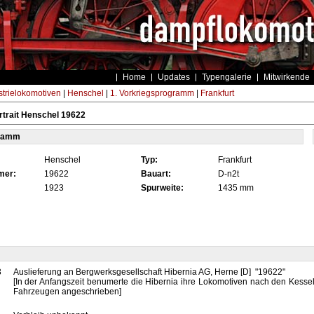
Home
Updates
Typengalerie
Mitwirkende
strielokomotiven
|
Henschel
|
1. Vorkriegsprogramm
|
Frankfurt
trait Henschel 19622
tamm
Henschel
Typ:
Frankfurt
mer:
19622
Bauart:
D-n2t
1923
Spurweite:
1435 mm
3
Auslieferung an Bergwerksgesellschaft Hibernia AG, Herne [D] "19622"
[In der Anfangszeit benumerte die Hibernia ihre Lokomotiven nach den Kess
Fahrzeugen angeschrieben]