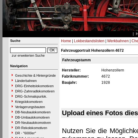
Suche
Home
|
Lokbestandslisten
|
Werkbahnen
|
Che
Fahrzeugportrait Hohenzollern 4672
zur erweiterten Suche
Fahrzeugstamm
Navigation
Hersteller:
Hohenzollern
Geschichte & Hintergründe
Fabriknummer:
4672
Länderbahnen
Baujahr:
1928
DRG-Einheitslokomotiven
DRG-Zahnradlokomotiven
DRG-Schmalspurlok.
Kriegslokomotiven
Verlagerungsbauten
Upload eines Fotos die
DB-Neubaulokomotiven
DB-Umbaulokomotiven
DR-Neubaulokomotiven
DR-Rekolokomotiven
Nutzen Sie die Möglichke
DR - "6000er"