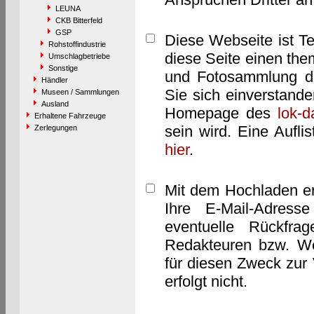
LEUNA
CKB Bitterfeld
GSP
Diese Webseite ist T
Rohstoffindustrie
diese Seite einen them
Umschlagbetriebe
Sonstige
und Fotosammlung dar
Händler
Sie sich einverstand
Museen / Sammlungen
Ausland
Homepage des
lok-
Erhaltene Fahrzeuge
sein wird. Eine Aufl
Zerlegungen
hier
.
Mit dem Hochladen er
Ihre E-Mail-Adres
eventuelle Rückfra
Redakteuren bzw. We
für diesen Zweck zur 
erfolgt nicht.