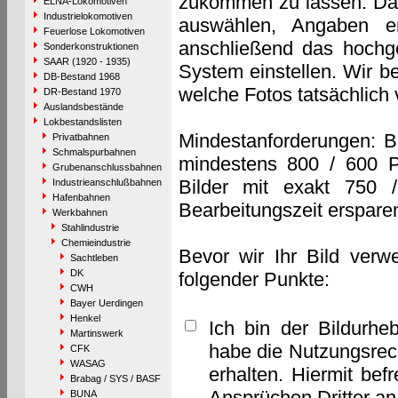
zukommen zu lassen. Das 
ELNA-Lokomotiven
Industrielokomotiven
auswählen, Angaben e
Feuerlose Lokomotiven
anschließend das hochge
Sonderkonstruktionen
SAAR (1920 - 1935)
System einstellen. Wir b
DB-Bestand 1968
welche Fotos tatsächlich
DR-Bestand 1970
Auslandsbestände
Lokbestandslisten
Mindestanforderungen: B
Privatbahnen
Schmalspurbahnen
mindestens 800 / 600 P
Grubenanschlussbahnen
Bilder mit exakt 750 
Industrieanschlußbahnen
Hafenbahnen
Bearbeitungszeit erspare
Werkbahnen
Stahlindustrie
Chemieindustrie
Bevor wir Ihr Bild verw
Sachtleben
DK
folgender Punkte:
CWH
Bayer Uerdingen
Henkel
Ich bin der Bildurhe
Martinswerk
habe die Nutzungsrec
CFK
WASAG
erhalten. Hiermit bef
Brabag / SYS / BASF
Ansprüchen Dritter a
BUNA