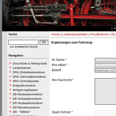
Suche
Home
|
Lokbestandslisten
|
Privatbahnen
|
NL
Ergänzungen zum Fahrzeug
zur erweiterten Suche
Navigation
Ihr Name *
Geschichte & Hintergründe
Ihre eMail *
Länderbahnen
Betreff
DRG-Einheitslokomotiven
DRG-Zahnradlokomotiven
Ihre Nachricht *
DRG-Schmalspurlok.
Kriegslokomotiven
Verlagerungsbauten
DB-Neubaulokomotiven
DB-Umbaulokomotiven
DR-Neubaulokomotiven
DR-Rekolokomotiven
DR - "6000er"
Spam-Schutz *