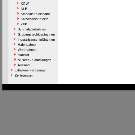
KGW
NLE
Stendaler Kleinbahn
Salzwedeler Kleinb.
ZKB
Schmalspurbahnen
Grubenanschlussbahnen
Industrieanschlußbahnen
Hafenbahnen
Werkbahnen
Händler
Museen / Sammlungen
Ausland
Erhaltene Fahrzeuge
Zerlegungen