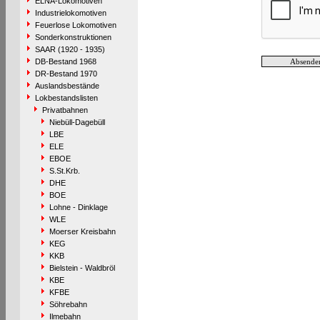
ELNA-Lokomotiven
Industrielokomotiven
Feuerlose Lokomotiven
Sonderkonstruktionen
SAAR (1920 - 1935)
DB-Bestand 1968
DR-Bestand 1970
Auslandsbestände
Lokbestandslisten
Privatbahnen
Niebüll-Dagebüll
LBE
ELE
EBOE
S.St.Krb.
DHE
BOE
Lohne - Dinklage
WLE
Moerser Kreisbahn
KEG
KKB
Bielstein - Waldbröl
KBE
KFBE
Söhrebahn
Ilmebahn