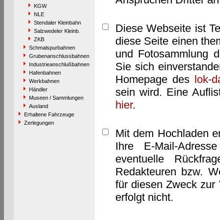
KGW
NLE
Stendaler Kleinbahn
Diese Webseite ist T
Salzwedeler Kleinb.
diese Seite einen them
ZKB
Schmalspurbahnen
und Fotosammlung dar
Grubenanschlussbahnen
Sie sich einverstand
Industrieanschlußbahnen
Hafenbahnen
Homepage des
lok-
Werkbahnen
sein wird. Eine Aufl
Händler
Museen / Sammlungen
hier
.
Ausland
Erhaltene Fahrzeuge
Zerlegungen
Mit dem Hochladen er
Ihre E-Mail-Adres
eventuelle Rückfra
Redakteuren bzw. We
für diesen Zweck zur 
erfolgt nicht.