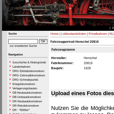
Suche
Home
|
Lokbestandslisten
|
Privatbahnen
|
NL
Fahrzeugportrait Henschel 20816
zur erweiterten Suche
Fahrzeugstamm
Navigation
Hersteller:
Henschel
Geschichte & Hintergründe
Fabriknummer:
20816
Länderbahnen
Baujahr:
1928
DRG-Einheitslokomotiven
DRG-Zahnradlokomotiven
DRG-Schmalspurlok.
Kriegslokomotiven
Verlagerungsbauten
Upload eines Fotos die
DB-Neubaulokomotiven
DB-Umbaulokomotiven
DR-Neubaulokomotiven
DR-Rekolokomotiven
Nutzen Sie die Möglichke
DR - "6000er"