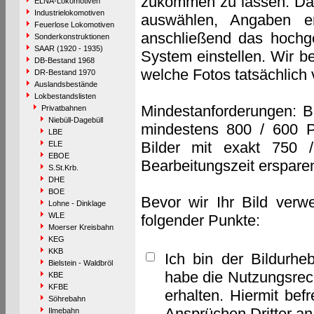
zukommen zu lassen. Das 
ELNA-Lokomotiven
Industrielokomotiven
auswählen, Angaben e
Feuerlose Lokomotiven
anschließend das hochge
Sonderkonstruktionen
SAAR (1920 - 1935)
System einstellen. Wir b
DB-Bestand 1968
welche Fotos tatsächlich
DR-Bestand 1970
Auslandsbestände
Lokbestandslisten
Mindestanforderungen: B
Privatbahnen
Niebüll-Dagebüll
mindestens 800 / 600 P
LBE
Bilder mit exakt 750 
ELE
EBOE
Bearbeitungszeit erspare
S.St.Krb.
DHE
BOE
Bevor wir Ihr Bild verw
Lohne - Dinklage
WLE
folgender Punkte:
Moerser Kreisbahn
KEG
KKB
Ich bin der Bildurhe
Bielstein - Waldbröl
habe die Nutzungsrec
KBE
KFBE
erhalten. Hiermit bef
Söhrebahn
Ansprüchen Dritter a
Ilmebahn