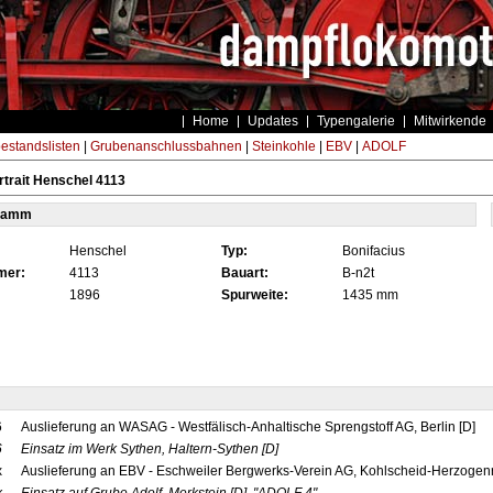
Home
Updates
Typengalerie
Mitwirkende
estandslisten
|
Grubenanschlussbahnen
|
Steinkohle
|
EBV
|
ADOLF
trait Henschel 4113
tamm
Henschel
Typ:
Bonifacius
mer:
4113
Bauart:
B-n2t
1896
Spurweite:
1435 mm
6
Auslieferung an WASAG - Westfälisch-Anhaltische Sprengstoff AG, Berlin [D]
6
Einsatz im Werk Sythen, Haltern-Sythen
[D]
x
Auslieferung an EBV - Eschweiler Bergwerks-Verein AG, Kohlscheid-Herzogen