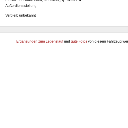
x
Einsatz auf Grube Adolf, Merkstein
[D]
"ADOLF 4"
4
Außerdienststellung
Verbleib unbekannt
Ergänzungen zum Lebenslauf
und
gute Fotos
von diesem Fahrzeug wer