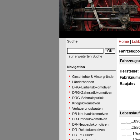
Suche
Home
|
Lokb
Fahrzeugpor
zur erweiterten Suche
Fahrzeugs
Navigation
Hersteller:
Geschichte & Hintergründe
Fabriknum
Länderbahnen
Baujahr:
DRG-Einheitslokomotiven
DRG-Zahnradlokomotiven
DRG-Schmalspurlok.
Kriegslokomotiven
Verlagerungsbauten
Lebenslauf
DB-Neubaulokomotiven
DB-Umbaulokomotiven
__.__.189
DR-Neubaulokomotiven
__.__.189
DR-Rekolokomotiven
__.__.19x
DR - "6000er"