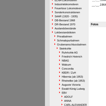
__.__.19x
ELNA-Lokomotiven
Industrielokomotiven
__.__.196
Feuerlose Lokomotiven
Sonderkonstruktionen
SAAR (1920 - 1935)
DB-Bestand 1968
Fotos
DR-Bestand 1970
Auslandsbestände
Lokbestandslisten
Privatbahnen
Schmalspurbahnen
Grubenanschlussbahnen
Steinkohle
Ruhrkohle AG
Friedrich Heinrich
NBAG
Walsum
Concordia
KBDR / ZuH
Hibernia (ab 1953)
Rheinelbe (ab 1953)
Auguste Victoria
Ewald-König Ludwig
EBV
ADOLF
ANNA
CARL ALEXANDER