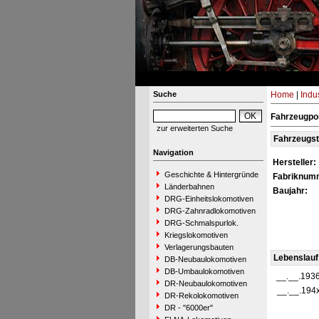
Suche
Home
|
Indu
Fahrzeugpor
zur erweiterten Suche
Fahrzeugs
Navigation
Hersteller:
Geschichte & Hintergründe
Fabriknum
Länderbahnen
Baujahr:
DRG-Einheitslokomotiven
DRG-Zahnradlokomotiven
DRG-Schmalspurlok.
Kriegslokomotiven
Verlagerungsbauten
Lebenslauf
DB-Neubaulokomotiven
DB-Umbaulokomotiven
__.__.193
DR-Neubaulokomotiven
__.__.194
DR-Rekolokomotiven
DR - "6000er"