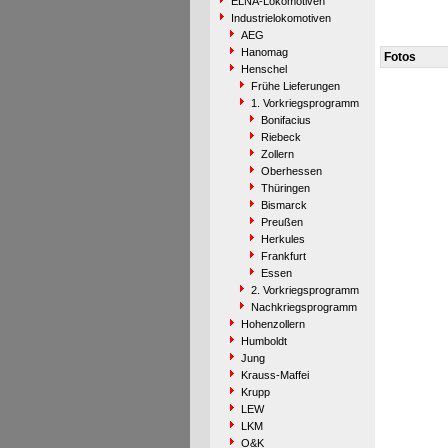
ELNA-Lokomotiven
Industrielokomotiven
AEG
Hanomag
Fotos
Henschel
Frühe Lieferungen
1. Vorkriegsprogramm
Bonifacius
Riebeck
Zollern
Oberhessen
Thüringen
Bismarck
Preußen
Herkules
Frankfurt
Essen
2. Vorkriegsprogramm
Nachkriegsprogramm
Hohenzollern
Humboldt
Jung
Krauss-Maffei
Krupp
LEW
LKM
O&K