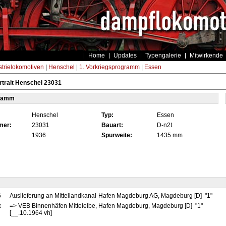
Home
Updates
Typengalerie
Mitwirkende
strielokomotiven
|
Henschel
|
1. Vorkriegsprogramm
|
Essen
trait Henschel 23031
tamm
Henschel
Typ:
Essen
mer:
23031
Bauart:
D-n2t
1936
Spurweite:
1435 mm
6
Auslieferung an Mittellandkanal-Hafen Magdeburg AG, Magdeburg [D] "1"
x
=> VEB Binnenhäfen Mittelelbe, Hafen Magdeburg, Magdeburg [D] "1"
[__.10.1964 vh]