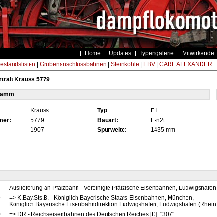
Home
Updates
Typengalerie
Mitwirkende
estandslisten
|
Grubenanschlussbahnen
|
Steinkohle
|
EBV
|
CARL ALEXANDER
trait Krauss 5779
tamm
Krauss
Typ:
F I
mer:
5779
Bauart:
E-n2t
1907
Spurweite:
1435 mm
7
Auslieferung an Pfalzbahn - Vereinigte Pfälzische Eisenbahnen, Ludwigshafen
9
=> K.Bay.Sts.B. - Königlich Bayerische Staats-Eisenbahnen, München,
Königlich Bayerische Eisenbahndirektion Ludwigshafen, Ludwigshafen (Rhein)
0
=> DR - Reichseisenbahnen des Deutschen Reiches [D] "307"