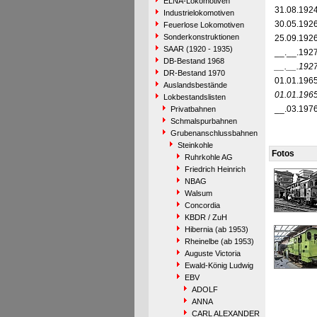
ELNA-Lokomotiven
31.08.192
Industrielokomotiven
30.05.192
Feuerlose Lokomotiven
Sonderkonstruktionen
25.09.192
SAAR (1920 - 1935)
__.__.192
DB-Bestand 1968
__.__.192
DR-Bestand 1970
01.01.196
Auslandsbestände
01.01.196
Lokbestandslisten
__.03.197
Privatbahnen
Schmalspurbahnen
Grubenanschlussbahnen
Steinkohle
Fotos
Ruhrkohle AG
Friedrich Heinrich
NBAG
Walsum
Concordia
KBDR / ZuH
Hibernia (ab 1953)
Rheinelbe (ab 1953)
Auguste Victoria
Ewald-König Ludwig
EBV
ADOLF
ANNA
CARL ALEXANDER