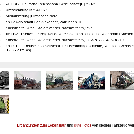
4
=> DRG - Deutsche Reichsbahn-Gesellschaft [D] "307"
6
Umzeichnung in "94 002"
6
Ausmusterung [Pirmasens Nord]
7
an Gewerkschaft Carl Alexander, Völklingen [D]
7
Einsatz auf Grube Carl Alexander, Baesweiler
[D]
"3"
5
=> EBV - Eschweiler Bergwerks-Verein AG, Kohlscheid-Herzogenrath / Aachen
5
Einsatz auf Grube Carl Alexander, Baesweiler
[D]
"CARL ALEXANDER 3"
6
an DGEG - Deutsche Gesellschaft für Eisenbahngeschichte, Neustadt (Weinstr
[12.06.2025 vh]
Ergänzungen zum Lebenslauf
und
gute Fotos
von diesem Fahrzeug wer