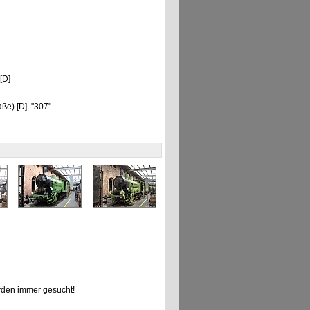
 [D]
aße) [D] "307"
den immer gesucht!