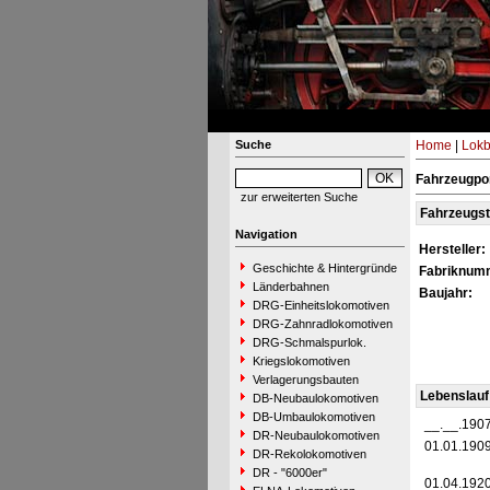
Suche
Home
|
Lokb
Fahrzeugpor
zur erweiterten Suche
Fahrzeugs
Navigation
Hersteller:
Geschichte & Hintergründe
Fabriknum
Länderbahnen
Baujahr:
DRG-Einheitslokomotiven
DRG-Zahnradlokomotiven
DRG-Schmalspurlok.
Kriegslokomotiven
Verlagerungsbauten
Lebenslauf
DB-Neubaulokomotiven
DB-Umbaulokomotiven
__.__.190
DR-Neubaulokomotiven
01.01.190
DR-Rekolokomotiven
DR - "6000er"
01.04.192