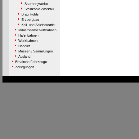
Saarbergwerke
Steinkohle Zwickau
Braunkohle
Erzbergbau
Kali- und Salzindustrie
Industrieanschlußbahnen
Hafenbahnen
Werkbahnen
Händler
Museen / Sammlungen
Ausland
Erhaltene Fahrzeuge
Zerlegungen