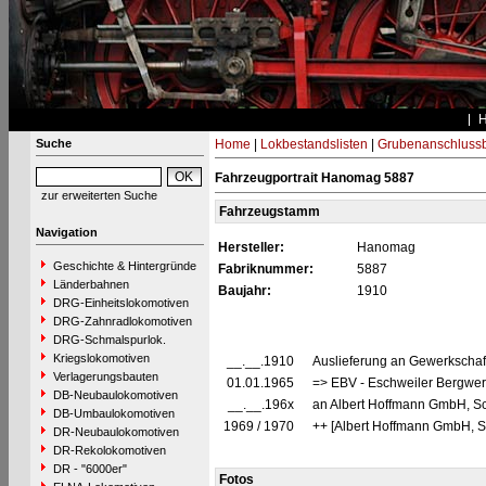
Suche
Home
|
Lokbestandslisten
|
Grubenanschluss
Fahrzeugportrait Hanomag 5887
zur erweiterten Suche
Fahrzeugstamm
Navigation
Hersteller:
Hanomag
Geschichte & Hintergründe
Fabriknummer:
5887
Länderbahnen
Baujahr:
1910
DRG-Einheitslokomotiven
DRG-Zahnradlokomotiven
DRG-Schmalspurlok.
Kriegslokomotiven
__.__.1910
Auslieferung an Gewerkschaft
Verlagerungsbauten
01.01.1965
=> EBV - Eschweiler Bergwer
DB-Neubaulokomotiven
__.__.196x
an Albert Hoffmann GmbH, Sc
DB-Umbaulokomotiven
1969 / 1970
++ [Albert Hoffmann GmbH, Sc
DR-Neubaulokomotiven
DR-Rekolokomotiven
DR - "6000er"
Fotos