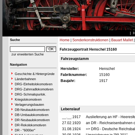
Suche
Home
|
Sonderkonstruktionen
|
Bauart Mallet
Fahrzeugportrait Henschel 15160
zur erweiterten Suche
Fahrzeugstamm
Navigation
Hersteller:
Henschel
Geschichte & Hintergründe
Fabriknummer:
15160
Länderbahnen
Baujahr:
1917
DRG-Einheitslokomotiven
DRG-Zahnradlokomotiven
DRG-Schmalspurlok.
Kriegslokomotiven
Verlagerungsbauten
Lebenslauf
DB-Neubaulokomotiven
DB-Umbaulokomotiven
__.__.1917
Auslieferung an HF - Heeresf
DR-Neubaulokomotiven
27.02.1920
an DR - Reichseisenbahnen d
DR-Rekolokomotiven
31.08.1924
=> DRG - Deutsche Reichsbah
DR - "6000er"