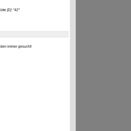
ütte
[D]
"42"
den immer gesucht!