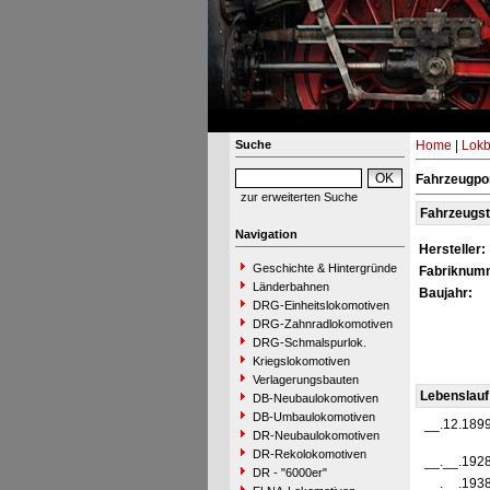
Suche
Home
|
Lokb
Fahrzeugpor
zur erweiterten Suche
Fahrzeugs
Navigation
Hersteller:
Geschichte & Hintergründe
Fabriknum
Länderbahnen
Baujahr:
DRG-Einheitslokomotiven
DRG-Zahnradlokomotiven
DRG-Schmalspurlok.
Kriegslokomotiven
Verlagerungsbauten
Lebenslauf
DB-Neubaulokomotiven
DB-Umbaulokomotiven
__.12.189
DR-Neubaulokomotiven
DR-Rekolokomotiven
__.__.192
DR - "6000er"
__.__.193