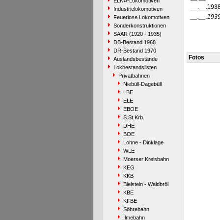
ELNA-Lokomotiven
__.__.193
Industrielokomotiven
__.__.193
Feuerlose Lokomotiven
Sonderkonstruktionen
SAAR (1920 - 1935)
DB-Bestand 1968
DR-Bestand 1970
Fotos
Auslandsbestände
Lokbestandslisten
Privatbahnen
Niebüll-Dagebüll
LBE
ELE
EBOE
S.St.Krb.
DHE
BOE
Lohne - Dinklage
WLE
Moerser Kreisbahn
KEG
KKB
Bielstein - Waldbröl
KBE
KFBE
Söhrebahn
Ilmebahn