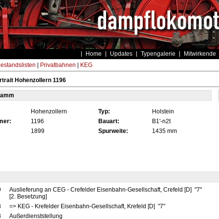
Home
Updates
Typengalerie
Mitwirkende
estandslisten
|
Privatbahnen
|
KEG
trait Hohenzollern 1196
tamm
Hohenzollern
Typ:
Holstein
mer:
1196
Bauart:
B1'-n2t
1899
Spurweite:
1435 mm
9
Auslieferung an CEG - Crefelder Eisenbahn-Gesellschaft, Crefeld [D] "7"
[2. Besetzung]
8
=> KEG - Krefelder Eisenbahn-Gesellschaft, Krefeld [D] "7"
8
Außerdienststellung