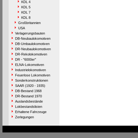
KDL 4
KDL 5
KDL 7
KDL 8
Großbritannien
USA
Verlagerungsbauten
DB-Neubaulokomotiven
DB-Umbaulokomotiven
DR-Neubaulokomotiven
DR-Rekolokomotiven
DR - "6000er"
ELNA-Lokomotiven
Industrielokomotiven
Feuerlose Lokomotiven
Sonderkonstruktionen
SAAR (1920 - 1935)
DB-Bestand 1968
DR-Bestand 1970
Auslandsbestände
Lokbestandslisten
Erhaltene Fahrzeuge
Zerlegungen