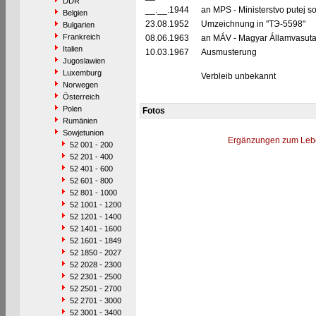
DDR
__.__.1944
an MPS - Ministerstvo putej 
Belgien
23.08.1952
Umzeichnung in "TЭ-5598"
Bulgarien
Frankreich
08.06.1963
an MÁV - Magyar Államvasuta
Italien
10.03.1967
Ausmusterung
Jugoslawien
Luxemburg
Verbleib unbekannt
Norwegen
Österreich
Polen
Fotos
Rumänien
Sowjetunion
Ergänzungen zum Leb
52 001 - 200
52 201 - 400
52 401 - 600
52 601 - 800
52 801 - 1000
52 1001 - 1200
52 1201 - 1400
52 1401 - 1600
52 1601 - 1849
52 1850 - 2027
52 2028 - 2300
52 2301 - 2500
52 2501 - 2700
52 2701 - 3000
52 3001 - 3400