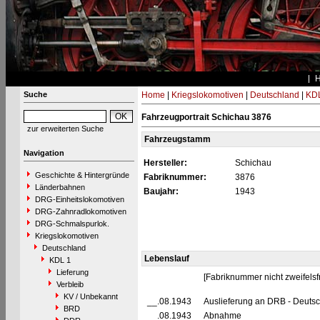
Suche
Home
|
Kriegslokomotiven
|
Deutschland
|
KDL
Fahrzeugportrait Schichau 3876
zur erweiterten Suche
Fahrzeugstamm
Navigation
Hersteller:
Schichau
Geschichte & Hintergründe
Fabriknummer:
3876
Länderbahnen
Baujahr:
1943
DRG-Einheitslokomotiven
DRG-Zahnradlokomotiven
DRG-Schmalspurlok.
Kriegslokomotiven
Deutschland
Lebenslauf
KDL 1
Lieferung
[Fabriknummer nicht zweifelsfr
Verbleib
KV / Unbekannt
__.08.1943
Auslieferung an DRB - Deuts
BRD
__.08.1943
Abnahme