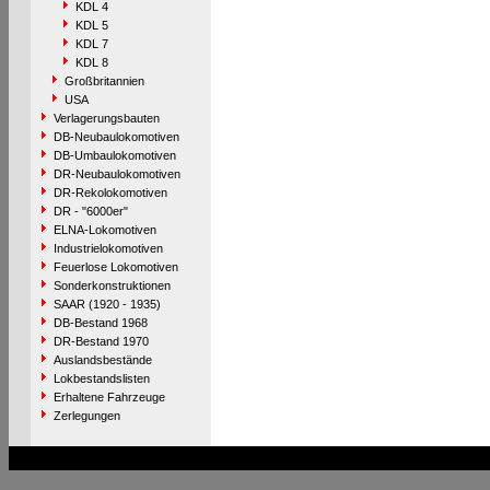
KDL 4
KDL 5
KDL 7
KDL 8
Großbritannien
USA
Verlagerungsbauten
DB-Neubaulokomotiven
DB-Umbaulokomotiven
DR-Neubaulokomotiven
DR-Rekolokomotiven
DR - "6000er"
ELNA-Lokomotiven
Industrielokomotiven
Feuerlose Lokomotiven
Sonderkonstruktionen
SAAR (1920 - 1935)
DB-Bestand 1968
DR-Bestand 1970
Auslandsbestände
Lokbestandslisten
Erhaltene Fahrzeuge
Zerlegungen