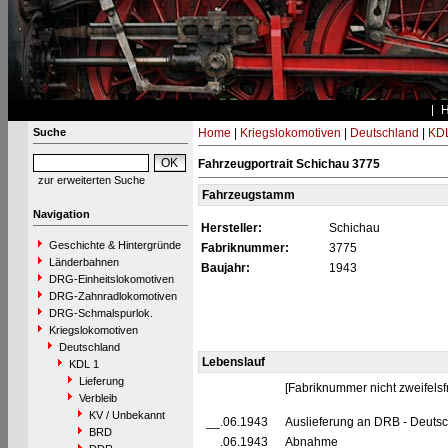
Suche
Home
|
Kriegslokomotiven
|
Deutschland
|
KDL
Fahrzeugportrait Schichau 3775
zur erweiterten Suche
Fahrzeugstamm
Navigation
Hersteller:
Schichau
Geschichte & Hintergründe
Fabriknummer:
3775
Länderbahnen
Baujahr:
1943
DRG-Einheitslokomotiven
DRG-Zahnradlokomotiven
DRG-Schmalspurlok.
Kriegslokomotiven
Deutschland
Lebenslauf
KDL 1
Lieferung
[Fabriknummer nicht zweifelsfr
Verbleib
KV / Unbekannt
__.06.1943
Auslieferung an DRB - Deuts
BRD
__.06.1943
Abnahme