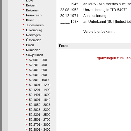
DDR
__.__.1945
an MPS - Ministerstvo putej 
Belgien
23.08.1952
Umzeichnung in "TЭ-5497"
Bulgarien
Frankreich
20.12.1971
Ausmusterung
Italien
__.__.197x
an Unbekannt [SU] [Industrieb
Jugoslawien
Luxemburg
Verbleib unbekannt
Norwegen
Österreich
Polen
Fotos
Rumänien
Sowjetunion
Ergänzungen zum Leb
52 001 - 200
52 201 - 400
52 401 - 600
52 601 - 800
52 801 - 1000
52 1001 - 1200
52 1201 - 1400
52 1401 - 1600
52 1601 - 1849
52 1850 - 2027
52 2028 - 2300
52 2301 - 2500
52 2501 - 2700
52 2701 - 3000
52 3001 - 3400