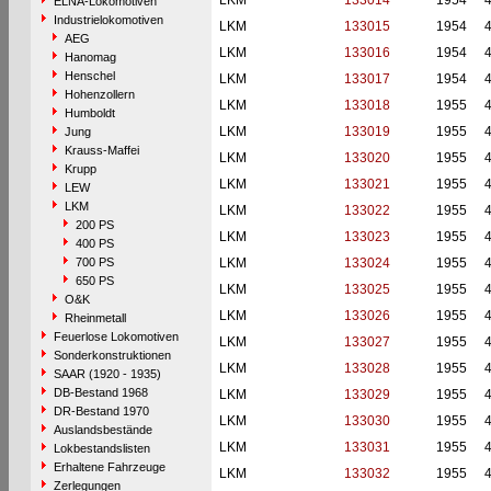
LKM
133014
1954
ELNA-Lokomotiven
Industrielokomotiven
LKM
133015
1954
AEG
LKM
133016
1954
Hanomag
Henschel
LKM
133017
1954
Hohenzollern
LKM
133018
1955
Humboldt
LKM
133019
1955
Jung
Krauss-Maffei
LKM
133020
1955
Krupp
LKM
133021
1955
LEW
LKM
LKM
133022
1955
200 PS
LKM
133023
1955
400 PS
700 PS
LKM
133024
1955
650 PS
LKM
133025
1955
O&K
LKM
133026
1955
Rheinmetall
Feuerlose Lokomotiven
LKM
133027
1955
Sonderkonstruktionen
LKM
133028
1955
SAAR (1920 - 1935)
DB-Bestand 1968
LKM
133029
1955
DR-Bestand 1970
LKM
133030
1955
Auslandsbestände
LKM
133031
1955
Lokbestandslisten
Erhaltene Fahrzeuge
LKM
133032
1955
Zerlegungen