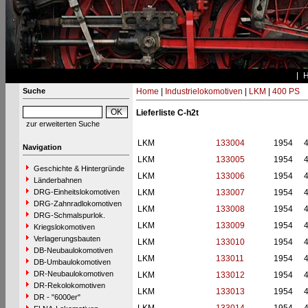
Suche
Home
|
Industrielokomotiven
|
LKM
|
400 PS
Lieferliste C-h2t
zur erweiterten Suche
LKM
133004
1954
Navigation
LKM
133005
1954
Geschichte & Hintergründe
LKM
133006
1954
Länderbahnen
DRG-Einheitslokomotiven
LKM
133007
1954
DRG-Zahnradlokomotiven
LKM
133008
1954
DRG-Schmalspurlok.
LKM
133009
1954
Kriegslokomotiven
Verlagerungsbauten
LKM
133010
1954
DB-Neubaulokomotiven
LKM
133011
1954
DB-Umbaulokomotiven
DR-Neubaulokomotiven
LKM
133012
1954
DR-Rekolokomotiven
LKM
133013
1954
DR - "6000er"