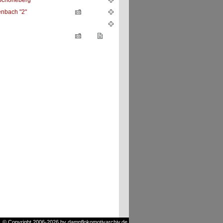
 Schöneberg
nbach "2"
© Copyright 2006-2026 by dampflokomotivarchiv.de