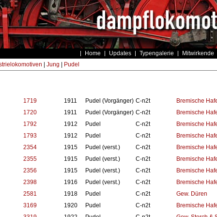
Home
Updates
Typengalerie
Mitwirkende
strielokomotiven
|
Jung
|
Pudel
1719
1911
Pudel (Vorgänger)
C-n2t
Bremische Haf
1720
1911
Pudel (Vorgänger)
C-n2t
Bremische Haf
1792
1912
Pudel
C-n2t
Bremische Haf
1793
1912
Pudel
C-n2t
Bremische Haf
2354
1915
Pudel (verst.)
C-n2t
Bremische Haf
2355
1915
Pudel (verst.)
C-n2t
Bremische Haf
2356
1915
Pudel (verst.)
C-n2t
Bremische Haf
2398
1916
Pudel (verst.)
C-n2t
Bremische Haf
2581
1918
Pudel
C-n2t
Gew. Düren
3169
1920
Pudel
C-n2t
Bremische Haf