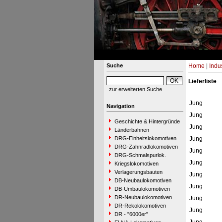
Suche
Home
|
Indu
Lieferliste
zur erweiterten Suche
Jung
Navigation
Jung
Geschichte & Hintergründe
Jung
Länderbahnen
DRG-Einheitslokomotiven
Jung
DRG-Zahnradlokomotiven
Jung
DRG-Schmalspurlok.
Jung
Kriegslokomotiven
Verlagerungsbauten
Jung
DB-Neubaulokomotiven
Jung
DB-Umbaulokomotiven
DR-Neubaulokomotiven
Jung
DR-Rekolokomotiven
Jung
DR - "6000er"