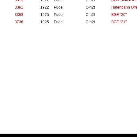
3319
1922
Pudel
C-n2t
Gew. Storch &
3361
1922
Pudel
C-n2t
Hafenbahn Offe
3363
1925
Pudel
C-n2t
BGE "20"
3736
1925
Pudel
C-n2t
BGE "21"