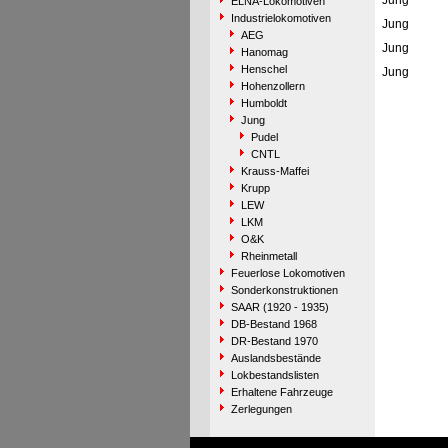
Jung
ELNA-Lokomotiven
Industrielokomotiven
Jung
AEG
Jung
Hanomag
Henschel
Jung
Hohenzollern
Humboldt
Jung
Pudel
CNTL
Krauss-Maffei
Krupp
LEW
LKM
O&K
Rheinmetall
Feuerlose Lokomotiven
Sonderkonstruktionen
SAAR (1920 - 1935)
DB-Bestand 1968
DR-Bestand 1970
Auslandsbestände
Lokbestandslisten
Erhaltene Fahrzeuge
Zerlegungen