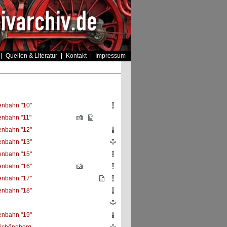
Quellen & Literatur
Kontakt
Impressum
enbahn "10"
enbahn "11"
enbahn "12"
enbahn "13"
enbahn "15"
enbahn "16"
enbahn "17"
enbahn "18"
enbahn "19"