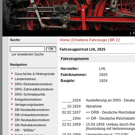
Suche
Home
|
Erhaltene Fahrzeuge
|
BR 22
Fahrzeugportrait LHL 2925
zur erweiterten Suche
Fahrzeugstamm
Navigation
Hersteller:
LHL
Geschichte & Hintergründe
Fabriknummer:
2925
Länderbahnen
Baujahr:
1924
DRG-Einheitslokomotiven
DRG-Zahnradlokomotiven
DRG-Schmalspurlok.
Kriegslokomotiven
__.__.1924
Auslieferung an DRG - Deutsc
Verlagerungsbauten
__.10.1924
Abnahme
DB-Neubaulokomotiven
02.02.1937
=> DRB - Deutsche Reichsbah
DB-Umbaulokomotiven
__.__.194x
=> DR - Deutsche Reichsbahn
DR-Neubaulokomotiven
22.01.1959
-
15.04.1959 Umbau durch Rei
DR-Rekolokomotiven
[Ausrüstung mit Verbrennung
DR - "6000er"
15.04.1959
Umzeichnung in "22 029"