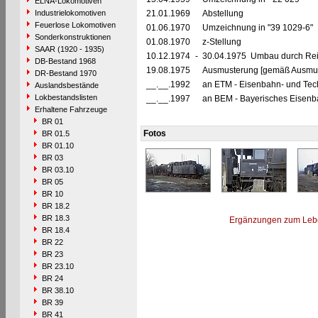
ELNA-Lokomotiven
Industrielokomotiven
21.01.1969
Abstellung
Feuerlose Lokomotiven
01.06.1970
Umzeichnung in "39 1029-6"
Sonderkonstruktionen
01.08.1970
z-Stellung
SAAR (1920 - 1935)
10.12.1974
-
30.04.1975 Umbau durch Rei
DB-Bestand 1968
19.08.1975
Ausmusterung [gemäß Ausmust
DR-Bestand 1970
__.__.1992
an ETM - Eisenbahn- und Te
Auslandsbestände
Lokbestandslisten
__.__.1997
an BEM - Bayerisches Eisenba
Erhaltene Fahrzeuge
BR 01
Fotos
BR 01.5
BR 01.10
BR 03
BR 03.10
BR 05
BR 10
BR 18.2
BR 18.3
Ergänzungen zum Leb
BR 18.4
BR 22
BR 23
BR 23.10
BR 24
BR 38.10
BR 39
BR 41