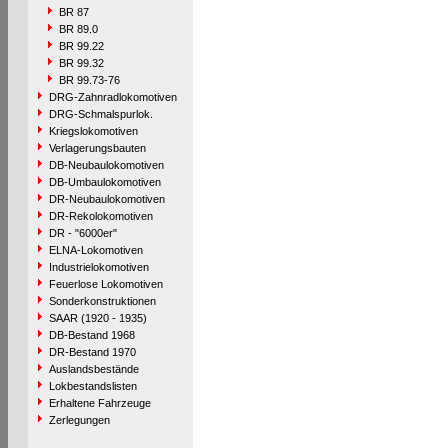
BR 87
BR 89.0
BR 99.22
BR 99.32
BR 99.73-76
DRG-Zahnradlokomotiven
DRG-Schmalspurlok.
Kriegslokomotiven
Verlagerungsbauten
DB-Neubaulokomotiven
DB-Umbaulokomotiven
DR-Neubaulokomotiven
DR-Rekolokomotiven
DR - "6000er"
ELNA-Lokomotiven
Industrielokomotiven
Feuerlose Lokomotiven
Sonderkonstruktionen
SAAR (1920 - 1935)
DB-Bestand 1968
DR-Bestand 1970
Auslandsbestände
Lokbestandslisten
Erhaltene Fahrzeuge
Zerlegungen