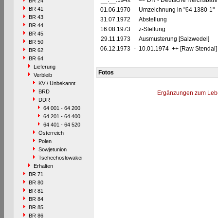
__.__.194x
=> DR - Deutsche Reichsbahn
BR 24
BR 41
01.06.1970
Umzeichnung in "64 1380-1"
BR 43
31.07.1972
Abstellung
BR 44
16.08.1973
z-Stellung
BR 45
29.11.1973
Ausmusterung [Salzwedel]
BR 50
06.12.1973
-
10.01.1974 ++ [Raw Stendal]
BR 62
BR 64
Lieferung
Fotos
Verbleib
KV / Unbekannt
BRD
Ergänzungen zum Leb
DDR
64 001 - 64 200
64 201 - 64 400
64 401 - 64 520
Österreich
Polen
Sowjetunion
Tschechoslowakei
Erhalten
BR 71
BR 80
BR 81
BR 84
BR 85
BR 86