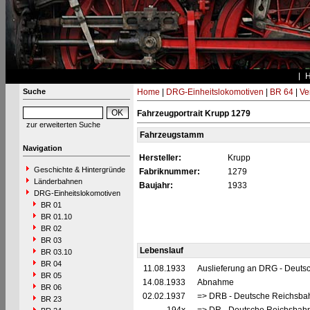
Suche
Home
|
DRG-Einheitslokomotiven
|
BR 64
|
Ve
Fahrzeugportrait Krupp 1279
zur erweiterten Suche
Fahrzeugstamm
Navigation
Hersteller:
Krupp
Geschichte & Hintergründe
Fabriknummer:
1279
Länderbahnen
Baujahr:
1933
DRG-Einheitslokomotiven
BR 01
BR 01.10
BR 02
BR 03
Lebenslauf
BR 03.10
BR 04
11.08.1933
Auslieferung an DRG - Deutsc
BR 05
14.08.1933
Abnahme
BR 06
02.02.1937
=> DRB - Deutsche Reichsbah
BR 23