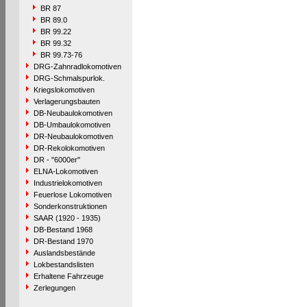
BR 87
BR 89.0
BR 99.22
BR 99.32
BR 99.73-76
DRG-Zahnradlokomotiven
DRG-Schmalspurlok.
Kriegslokomotiven
Verlagerungsbauten
DB-Neubaulokomotiven
DB-Umbaulokomotiven
DR-Neubaulokomotiven
DR-Rekolokomotiven
DR - "6000er"
ELNA-Lokomotiven
Industrielokomotiven
Feuerlose Lokomotiven
Sonderkonstruktionen
SAAR (1920 - 1935)
DB-Bestand 1968
DR-Bestand 1970
Auslandsbestände
Lokbestandslisten
Erhaltene Fahrzeuge
Zerlegungen