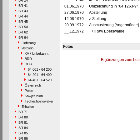
__.__.194x
=> DR - Deutsche Reichsbahn
BR 24
BR 41
01.06.1970
Umzeichnung in "64 1263-9"
BR 43
27.06.1970
Abstellung
BR 44
12.08.1970
z-Stellung
BR 45
20.09.1972
Ausmusterung [Angermünde]
BR 50
__.12.1972
++ [Raw Eberswalde]
BR 62
BR 64
Lieferung
Fotos
Verbleib
KV / Unbekannt
BRD
Ergänzungen zum Leb
DDR
64 001 - 64 200
64 201 - 64 400
64 401 - 64 520
Österreich
Polen
Sowjetunion
Tschechoslowakei
Erhalten
BR 71
BR 80
BR 81
BR 84
BR 85
BR 86