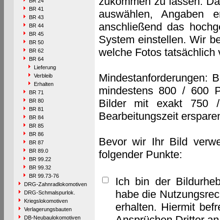
zukommen zu lassen. Das 
BR 24
BR 41
auswählen, Angaben e
BR 43
anschließend das hochge
BR 44
BR 45
System einstellen. Wir b
BR 50
welche Fotos tatsächlich
BR 62
BR 64
Lieferung
Mindestanforderungen: B
Verbleib
Erhalten
mindestens 800 / 600 P
BR 71
Bilder mit exakt 750 
BR 80
BR 81
Bearbeitungszeit erspare
BR 84
BR 85
BR 86
Bevor wir Ihr Bild verw
BR 87
BR 89.0
folgender Punkte:
BR 99.22
BR 99.32
BR 99.73-76
Ich bin der Bildurhe
DRG-Zahnradlokomotiven
habe die Nutzungsrec
DRG-Schmalspurlok.
Kriegslokomotiven
erhalten. Hiermit bef
Verlagerungsbauten
Ansprüchen Dritter a
DB-Neubaulokomotiven