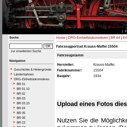
Suche
Home
|
DRG-Einheitslokomotiven
|
BR 64
|
Er
Fahrzeugportrait Krauss-Maffei 15504
zur erweiterten Suche
Fahrzeugstamm
Navigation
Hersteller:
Krauss-Maffei
Geschichte & Hintergründe
Fabriknummer:
15504
Länderbahnen
Baujahr:
1934
DRG-Einheitslokomotiven
BR 01
BR 01.10
BR 02
BR 03
Upload eines Fotos die
BR 03.10
BR 04
BR 05
BR 06
Nutzen Sie die Möglichke
BR 23