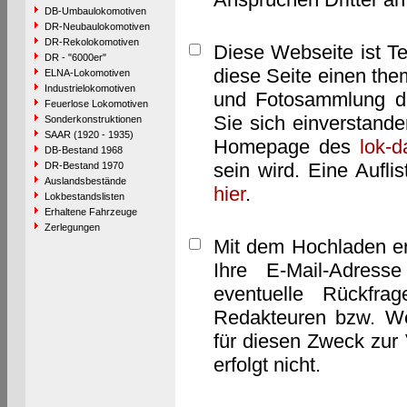
DB-Umbaulokomotiven
DR-Neubaulokomotiven
DR-Rekolokomotiven
Diese Webseite ist T
DR - "6000er"
diese Seite einen them
ELNA-Lokomotiven
Industrielokomotiven
und Fotosammlung dar
Feuerlose Lokomotiven
Sie sich einverstand
Sonderkonstruktionen
SAAR (1920 - 1935)
Homepage des
lok-
DB-Bestand 1968
sein wird. Eine Aufl
DR-Bestand 1970
Auslandsbestände
hier
.
Lokbestandslisten
Erhaltene Fahrzeuge
Zerlegungen
Mit dem Hochladen er
Ihre E-Mail-Adres
eventuelle Rückfra
Redakteuren bzw. We
für diesen Zweck zur 
erfolgt nicht.