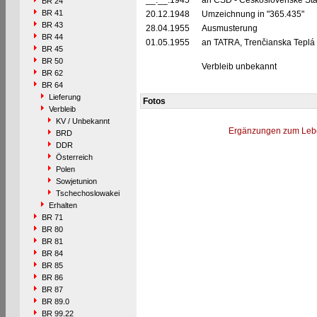
__.__.1945
an ČSD - Československé Stá
BR 24
BR 41
20.12.1948
Umzeichnung in "365.435"
BR 43
28.04.1955
Ausmusterung
BR 44
01.05.1955
an TATRA, Trenčianska Teplá
BR 45
BR 50
Verbleib unbekannt
BR 62
BR 64
Lieferung
Fotos
Verbleib
KV / Unbekannt
Ergänzungen zum Leb
BRD
DDR
Österreich
Polen
Sowjetunion
Tschechoslowakei
Erhalten
BR 71
BR 80
BR 81
BR 84
BR 85
BR 86
BR 87
BR 89.0
BR 99.22