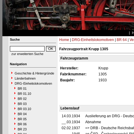
Suche
Home
|
DRG-Einheitslokomotiven
|
BR 64
|
Ve
Fahrzeugportrait Krupp 1305
zur erweiterten Suche
Fahrzeugstamm
Navigation
Hersteller:
Krupp
Geschichte & Hintergründe
Fabriknummer:
1305
Länderbahnen
Baujahr:
1933
DRG-Einheitslokomotiven
BR 01
BR 01.10
BR 02
BR 03
Lebenslauf
BR 03.10
BR 04
14.03.1934
Auslieferung an DRG - Deutsc
BR 05
__.03.1934
Abnahme
BR 06
02.02.1937
=> DRB - Deutsche Reichsbah
BR 23