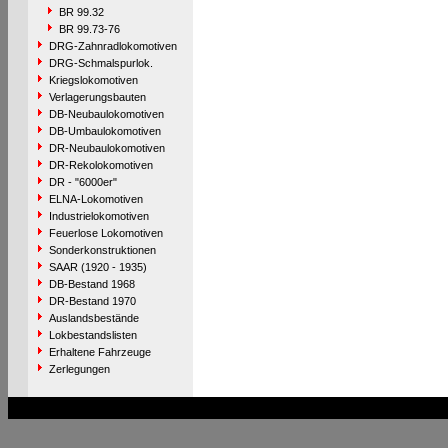
BR 99.32
BR 99.73-76
DRG-Zahnradlokomotiven
DRG-Schmalspurlok.
Kriegslokomotiven
Verlagerungsbauten
DB-Neubaulokomotiven
DB-Umbaulokomotiven
DR-Neubaulokomotiven
DR-Rekolokomotiven
DR - "6000er"
ELNA-Lokomotiven
Industrielokomotiven
Feuerlose Lokomotiven
Sonderkonstruktionen
SAAR (1920 - 1935)
DB-Bestand 1968
DR-Bestand 1970
Auslandsbestände
Lokbestandslisten
Erhaltene Fahrzeuge
Zerlegungen