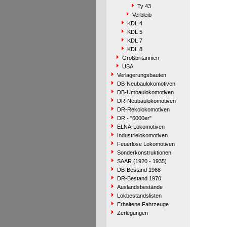
Ty 43
Verbleib
KDL 4
KDL 5
KDL 7
KDL 8
Großbritannien
USA
Verlagerungsbauten
DB-Neubaulokomotiven
DB-Umbaulokomotiven
DR-Neubaulokomotiven
DR-Rekolokomotiven
DR - "6000er"
ELNA-Lokomotiven
Industrielokomotiven
Feuerlose Lokomotiven
Sonderkonstruktionen
SAAR (1920 - 1935)
DB-Bestand 1968
DR-Bestand 1970
Auslandsbestände
Lokbestandslisten
Erhaltene Fahrzeuge
Zerlegungen