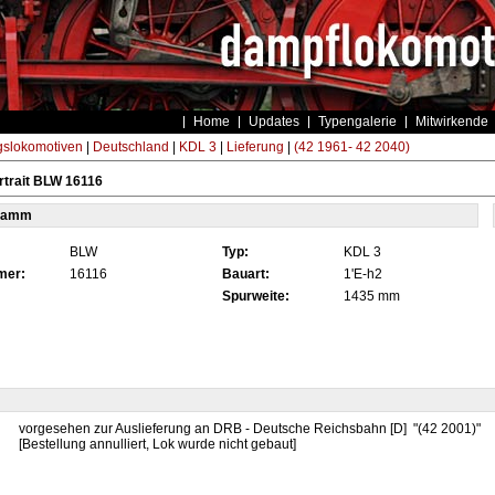
Home
Updates
Typengalerie
Mitwirkende
gslokomotiven
|
Deutschland
|
KDL 3
|
Lieferung
|
(42 1961- 42 2040)
trait BLW 16116
tamm
BLW
Typ:
KDL 3
mer:
16116
Bauart:
1'E-h2
Spurweite:
1435 mm
vorgesehen zur Auslieferung an DRB - Deutsche Reichsbahn [D] "(42 2001)"
[Bestellung annulliert, Lok wurde nicht gebaut]