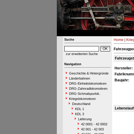
Suche
Home
|
Krie
Fahrzeugpor
zur erweiterten Suche
Fahrzeugs
Navigation
Hersteller:
Geschichte & Hintergründe
Fabriknum
Länderbahnen
Baujahr:
DRG-Einheitslokomotiven
DRG-Zahnradlokomotiven
DRG-Schmalspurlok.
Kriegslokomotiven
Deutschland
Lebenslauf
KDL 1
KDL 3
Lieferung
42 0001 - 42 0002
42 001 - 42 003