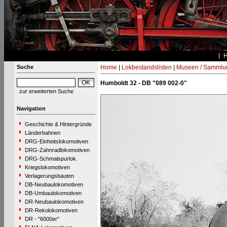
Suche
Home
|
Lokbestandslisten
|
Museen / Sammlu
Humboldt 32 - DB "089 002-0"
zur erweiterten Suche
Navigation
Geschichte & Hintergründe
Länderbahnen
DRG-Einheitslokomotiven
DRG-Zahnradlokomotiven
DRG-Schmalspurlok.
Kriegslokomotiven
Verlagerungsbauten
DB-Neubaulokomotiven
DB-Umbaulokomotiven
DR-Neubaulokomotiven
DR-Rekolokomotiven
DR - "6000er"