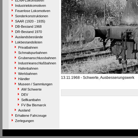
ELNA-Lokomotiven
Industrielokomotiven
Feuerlose Lokomotiven
Sonderkonstruktionen
SAAR (1920 - 1935)
DB-Bestand 1968
DR-Bestand 1970
Auslandsbestände
Lokbestandslisten
Privatbahnen
Schmalspurbahnen
Grubenanschlussbahnen
Industrieanschlußbahnen
Hafenbahnen
Werkbahnen
13.11.1968 - Schwerte, Ausbesserungswerk
Händler
Museen / Sammlungen
AW Schwerte
DEV
Selfkantbahn
FV Bw Bismarck
Ausland
Erhaltene Fahrzeuge
Zerlegungen