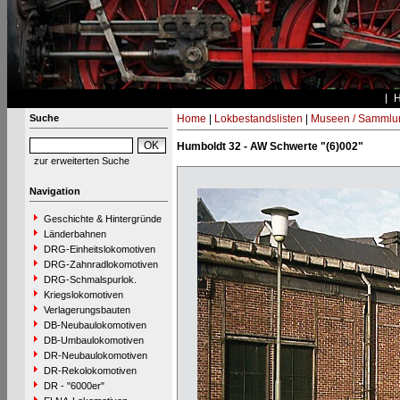
Suche
Home
|
Lokbestandslisten
|
Museen / Sammlu
Humboldt 32 - AW Schwerte "(6)002"
zur erweiterten Suche
Navigation
Geschichte & Hintergründe
Länderbahnen
DRG-Einheitslokomotiven
DRG-Zahnradlokomotiven
DRG-Schmalspurlok.
Kriegslokomotiven
Verlagerungsbauten
DB-Neubaulokomotiven
DB-Umbaulokomotiven
DR-Neubaulokomotiven
DR-Rekolokomotiven
DR - "6000er"