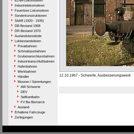
ELNA-Lokomotiven
Industrielokomotiven
Feuerlose Lokomotiven
Sonderkonstruktionen
SAAR (1920 - 1935)
DB-Bestand 1968
DR-Bestand 1970
Auslandsbestände
Lokbestandslisten
Privatbahnen
Schmalspurbahnen
Grubenanschlussbahnen
Industrieanschlußbahnen
Hafenbahnen
Werkbahnen
12.10.1967 - Schwerte, Ausbesserungswerk
Händler
Museen / Sammlungen
AW Schwerte
DEV
Selfkantbahn
FV Bw Bismarck
Ausland
Erhaltene Fahrzeuge
Zerlegungen