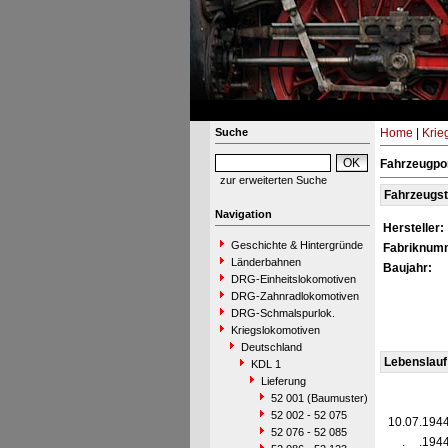
Suche
Home
|
Krie
Fahrzeugpor
zur erweiterten Suche
Fahrzeugs
Navigation
Hersteller:
Geschichte & Hintergründe
Fabriknum
Länderbahnen
Baujahr:
DRG-Einheitslokomotiven
DRG-Zahnradlokomotiven
DRG-Schmalspurlok.
Kriegslokomotiven
Deutschland
Lebenslauf
KDL 1
Lieferung
52 001 (Baumuster)
52 002 - 52 075
10.07.194
52 076 - 52 085
__.__.194