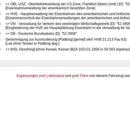
5
=> OBL-USZ - Oberbetriebsleitung der US Zone, Frankfurt (Main) (vmtl.) [D] "5
[Eisenbahnverwaltung der amerikanisch besetzten Zone]
6
=> HVE - Hauptverwaltung der Eisenbahnen des amerikanischen und britische
[Zusammenschluß der Eisenbahnverwaltungen der amerikanischen und britis
8
=> VfV - Verwaltung für Verkehr des vereinigten Wirtschaftsgebiets [D] "52 390
[Eingliederung der HVE als Hauptabteilung Eisenbahn in die Verwaltung für Ve
9
=> DB - Deutsche Bundesbahn [D] "52 3906"
4
Genehmigung zur Ausmusterung [Plattling] [gemäß Verf. HVB 21.213 Fau 63]
[Lok ohne Tender in Plattling abg.]
5
++ [HSL Desching] [ohne Kessel, Kessel (BZA 102) 01.1956 in 50 563 eigebaut
Ergänzungen zum Lebenslauf
und
gute Fotos
von diesem Fahrzeug wer