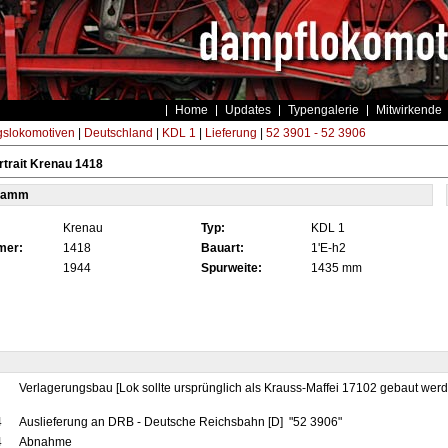
Home
Updates
Typengalerie
Mitwirkende
gslokomotiven
|
Deutschland
|
KDL 1
|
Lieferung
|
52 3901 - 52 3906
trait Krenau 1418
tamm
Krenau
Typ:
KDL 1
mer:
1418
Bauart:
1'E-h2
1944
Spurweite:
1435 mm
Verlagerungsbau [Lok sollte ursprünglich als Krauss-Maffei 17102 gebaut werd
4
Auslieferung an DRB - Deutsche Reichsbahn [D] "52 3906"
4
Abnahme