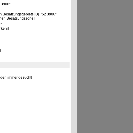
2 3906"
n Besatzungsgebiets [D] "52 3906"
chen Besatzungszone]
6"
rkehr]
]
den immer gesucht!