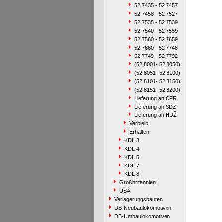
52 7435 - 52 7457
52 7458 - 52 7527
52 7535 - 52 7539
52 7540 - 52 7559
52 7560 - 52 7659
52 7660 - 52 7748
52 7749 - 52 7792
(52 8001- 52 8050)
(52 8051- 52 8100)
(52 8101- 52 8150)
(52 8151- 52 8200)
Lieferung an CFR
Lieferung an SDŽ
Lieferung an HDŽ
Verbleib
Erhalten
KDL 3
KDL 4
KDL 5
KDL 7
KDL 8
Großbritannien
USA
Verlagerungsbauten
DB-Neubaulokomotiven
DB-Umbaulokomotiven