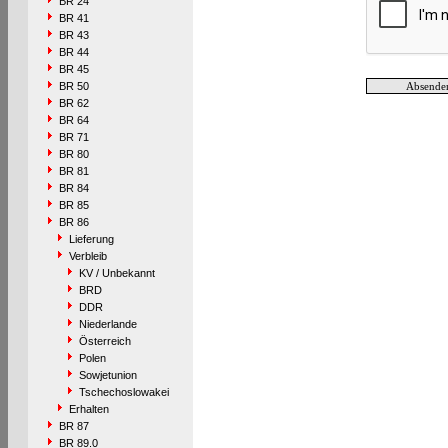
BR 24
BR 41
BR 43
BR 44
BR 45
BR 50
BR 62
BR 64
BR 71
BR 80
BR 81
BR 84
BR 85
BR 86
Lieferung
Verbleib
KV / Unbekannt
BRD
DDR
Niederlande
Österreich
Polen
Sowjetunion
Tschechoslowakei
Erhalten
BR 87
BR 89.0