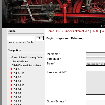
Suche
Home
|
DRG-Einheitslokomotiven
|
BR 86
|
Ve
Ergänzungen zum Fahrzeug
zur erweiterten Suche
Navigation
Ihr Name *
Geschichte & Hintergründe
Ihre eMail *
Länderbahnen
Betreff
DRG-Einheitslokomotiven
BR 01
Ihre Nachricht *
BR 01.10
BR 02
BR 03
BR 03.10
BR 04
BR 05
BR 06
BR 23
Spam-Schutz *