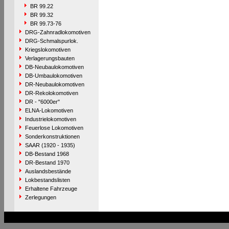
BR 99.22
BR 99.32
BR 99.73-76
DRG-Zahnradlokomotiven
DRG-Schmalspurlok.
Kriegslokomotiven
Verlagerungsbauten
DB-Neubaulokomotiven
DB-Umbaulokomotiven
DR-Neubaulokomotiven
DR-Rekolokomotiven
DR - "6000er"
ELNA-Lokomotiven
Industrielokomotiven
Feuerlose Lokomotiven
Sonderkonstruktionen
SAAR (1920 - 1935)
DB-Bestand 1968
DR-Bestand 1970
Auslandsbestände
Lokbestandslisten
Erhaltene Fahrzeuge
Zerlegungen