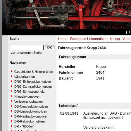
Suche
Home
|
Feuerlose Lokomotiven
|
Krupp
|
Vork
Fahrzeugportrait Krupp 2464
zur erweiterten Suche
Fahrzeugstamm
Navigation
Hersteller:
Krupp
Geschichte & Hintergründe
Fabriknummer:
2464
Länderbahnen
Baujahr:
1941
DRG-Einheitslokomotiven
DRG-Zahnradlokomotiven
DRG-Schmalspurlok.
Kriegslokomotiven
Verlagerungsbauten
Lebenslauf
DB-Neubaulokomotiven
DB-Umbaulokomotiven
02.09.1941
Auslieferung an DAG - Dynamit
DR-Neubaulokomotiven
[Einsatzort nicht bekannt]
DR-Rekolokomotiven
DR - "6000er"
Verbleib unbekannt