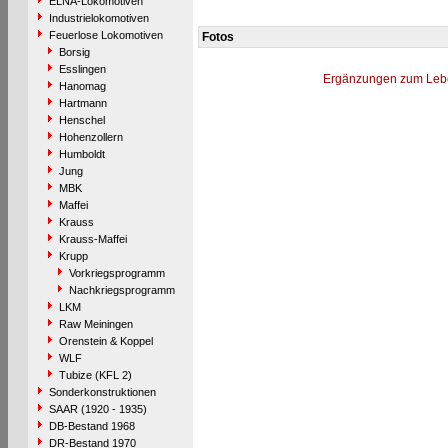
ELNA-Lokomotiven
Industrielokomotiven
Feuerlose Lokomotiven
Fotos
Borsig
Esslingen
Ergänzungen zum Leb
Hanomag
Hartmann
Henschel
Hohenzollern
Humboldt
Jung
MBK
Maffei
Krauss
Krauss-Maffei
Krupp
Vorkriegsprogramm
Nachkriegsprogramm
LKM
Raw Meiningen
Orenstein & Koppel
WLF
Tubize (KFL 2)
Sonderkonstruktionen
SAAR (1920 - 1935)
DB-Bestand 1968
DR-Bestand 1970