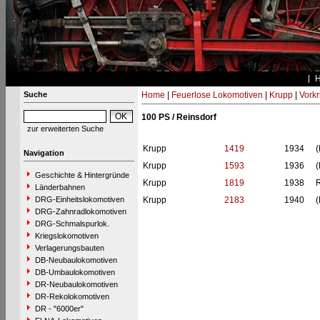
Suche
Home
|
Feuerlose Lokomotiven
|
Krupp
|
Vork
100 PS / Reinsdorf
zur erweiterten Suche
Krupp
1419
1934
(
Navigation
Krupp
1593
1936
(
Geschichte & Hintergründe
Krupp
1819
1938
R
Länderbahnen
DRG-Einheitslokomotiven
Krupp
2183
1940
(
DRG-Zahnradlokomotiven
DRG-Schmalspurlok.
Kriegslokomotiven
Verlagerungsbauten
DB-Neubaulokomotiven
DB-Umbaulokomotiven
DR-Neubaulokomotiven
DR-Rekolokomotiven
DR - "6000er"