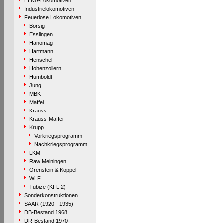
ELNA-Lokomotiven
Industrielokomotiven
Feuerlose Lokomotiven
Borsig
Esslingen
Hanomag
Hartmann
Henschel
Hohenzollern
Humboldt
Jung
MBK
Maffei
Krauss
Krauss-Maffei
Krupp
Vorkriegsprogramm
Nachkriegsprogramm
LKM
Raw Meiningen
Orenstein & Koppel
WLF
Tubize (KFL 2)
Sonderkonstruktionen
SAAR (1920 - 1935)
DB-Bestand 1968
DR-Bestand 1970