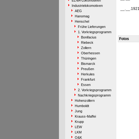
ELNA-Lokomotiven
Industrielokomotiven
__.__.192
AEG
Hanomag
Henschel
Frühe Lieferungen
1. Vorkriegsprogramm
Bonifacius
Fotos
Riebeck
Zollern
Oberhessen
Thüringen
Bismarck
Preußen
Herkules
Frankfurt
Essen
2. Vorkriegsprogramm
Nachkriegsprogramm
Hohenzollern
Humboldt
Jung
Krauss-Maffei
Krupp
LEW
LKM
O&K