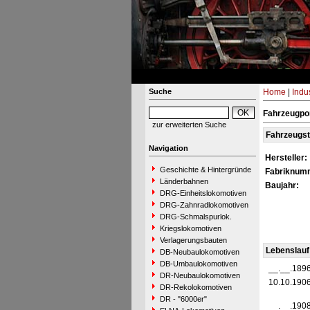
Suche
Home
|
Indu
Fahrzeugpor
zur erweiterten Suche
Fahrzeugs
Navigation
Hersteller:
Geschichte & Hintergründe
Fabriknum
Länderbahnen
Baujahr:
DRG-Einheitslokomotiven
DRG-Zahnradlokomotiven
DRG-Schmalspurlok.
Kriegslokomotiven
Verlagerungsbauten
Lebenslauf
DB-Neubaulokomotiven
DB-Umbaulokomotiven
__.__.189
DR-Neubaulokomotiven
10.10.190
DR-Rekolokomotiven
DR - "6000er"
__.__.190