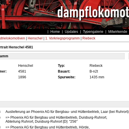
Home
Updates
Typengalerie
Mitwirkende
strielokomotiven
|
Henschel
|
1. Vorkriegsprogramm
|
Riebeck
trait Henschel 4581
tamm
Henschel
Typ:
Riebeck
mer:
4581
Bauart:
B-n2t
1896
Spurweite:
1435 mm
6
Auslieferung an Phoenix AG für Bergbau- und Hüttenbetrieb, Laar (bei Ruhrort)
6
=> Phoenix AG für Bergbau und Hüttenbetrieb, Duisburg-Ruhrort,
Abteilung Ruhrort, Duisburg-Ruhrort [D] "256"
8
=> Phoenix AG für Bergbau und Hüttenbetrieb, Hörde,